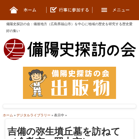
備陽史探訪の会
：
備後地方（広島県福山市）を中心に地域の歴史を研究する歴史愛
好の集い
ホーム
»
デジタルライブラリー
» 表示中 »
吉備の弥生墳丘墓を訪ねて