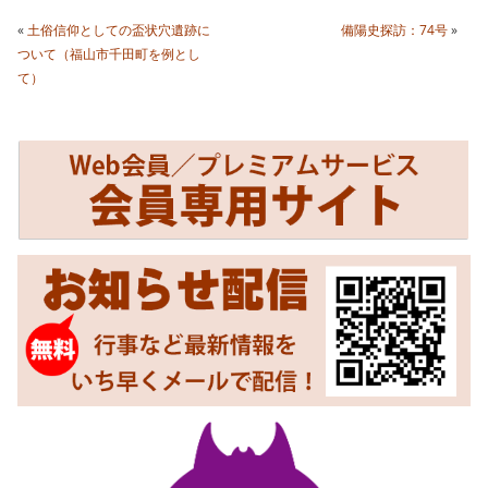
«
土俗信仰としての盃状穴遺跡に
備陽史探訪：74号
»
ついて（福山市千田町を例とし
て）