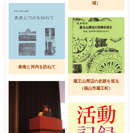
域）
泉南と河内を訪ねて
蔵王山周辺の史跡を巡る
（福山市蔵王町）