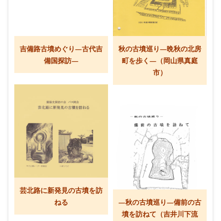
吉備路古墳めぐり―古代吉
秋の古墳巡り―晩秋の北房
備国探訪―
町を歩く―（岡山県真庭
市）
芸北路に新発見の古墳を訪
ねる
―秋の古墳巡り―備前の古
墳を訪ねて（吉井川下流