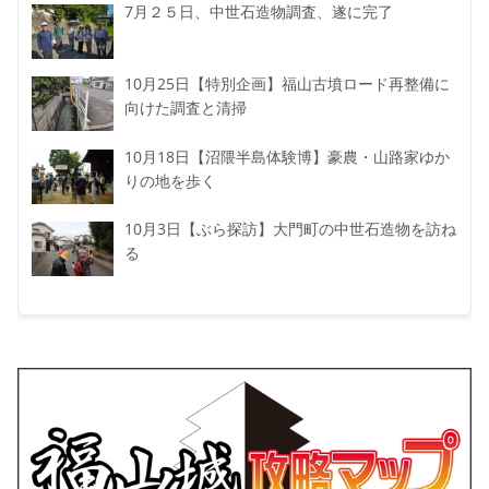
7月２５日、中世石造物調査、遂に完了
10月25日【特別企画】福山古墳ロード再整備に
向けた調査と清掃
10月18日【沼隈半島体験博】豪農・山路家ゆか
りの地を歩く
10月3日【ぶら探訪】大門町の中世石造物を訪ね
る