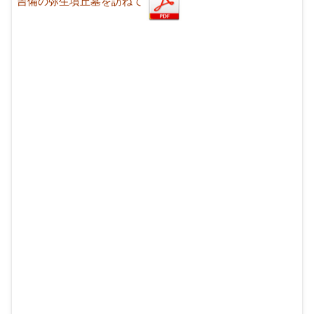
吉備の弥生墳丘墓を訪ねて