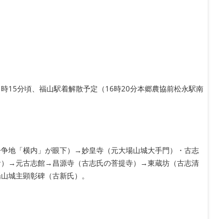
時15分頃、福山駅着解散予定（16時20分本郷農協前松永駅南
紛争地「横内」が眼下）→妙皇寺（元大場山城大手門）・古志
食）→元古志館→昌源寺（古志氏の菩提寺）→東蔵坊（古志清
場山城主顕彰碑（古新氏）。