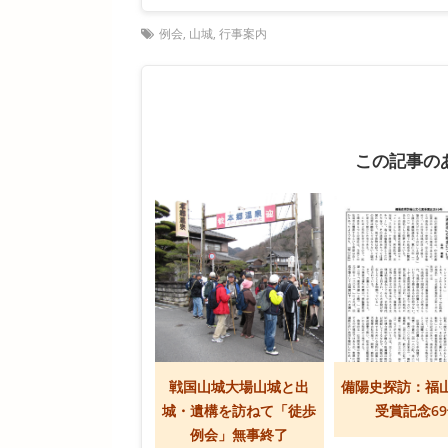
例会
,
山城
,
行事案内
この記事の
戦国山城大場山城と出
備陽史探訪：福
城・遺構を訪ねて「徒歩
受賞記念6
例会」無事終了