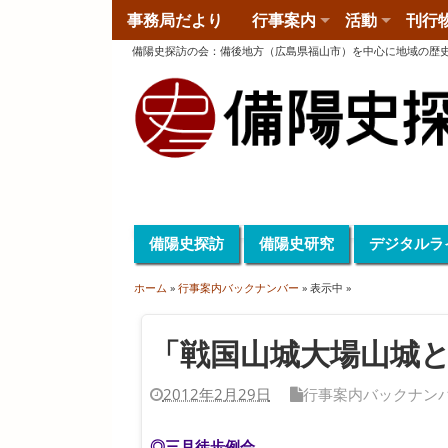
事務局だより
行事案内
活動
刊行
備陽史探訪の会
：
備後地方（広島県福山市）を中心に地域の歴
備陽史探訪
備陽史研究
デジタルラ
ホーム
»
行事案内バックナンバー
» 表示中 »
「戦国山城大場山城
2012年2月29日
行事案内バックナン
◎三月徒歩例会