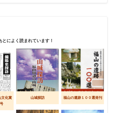
あとによく読まれています！
山文化賞
山城探訪
福山の遺跡１００選発刊
9号