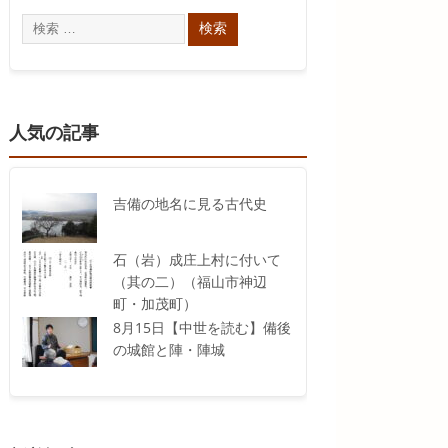
人気の記事
吉備の地名に見る古代史
石（岩）成庄上村に付いて
（其の二）（福山市神辺
町・加茂町）
8月15日【中世を読む】備後
の城館と陣・陣城