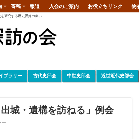
物
寄稿
報道
入会のご案内
お役立ちリンク
物
史を研究する歴史愛好の集い
イブラリー
古代史部会
中世史部会
近世近代史部会
と出城・遺構を訪ねる」例会
バー