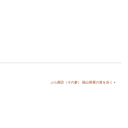
ぶら探訪（その参） 福山発展の道を歩く
»