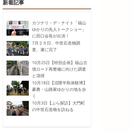
新着記事
カツナリ・デ・ナイト「福山
ゆかりの先人トークショー」
に田口会長が出演！
7月２５日、中世石造物調
査、遂に完了
10月25日【特別企画】福山古
墳ロード再整備に向けた調査
と清掃
10月18日【沼隈半島体験博】
豪農・山路家ゆかりの地を歩
く
10月3日【ぶら探訪】大門町
の中世石造物を訪ねる