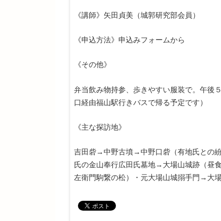
《講師》矢田貞美（城郭研究部会員）
《申込方法》申込みフォームから
《その他》
弁当飲み物持参、歩きやすい服装で。午後５
口経由福山駅行きバスで帰る予定です）
《主な探訪地》
吉田砦→中野古墳→中野口砦（有地氏との
氏の金山奉行広田氏墓地→大場山城跡（昼
左衛門駒繋の松）・元大場山城搦手門→大