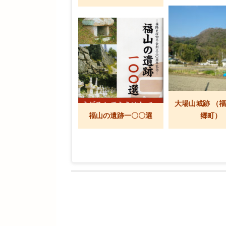
大場山城跡 （
福山の遺跡一〇〇選
郷町）