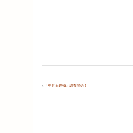
«
『中世石造物』調査開始！