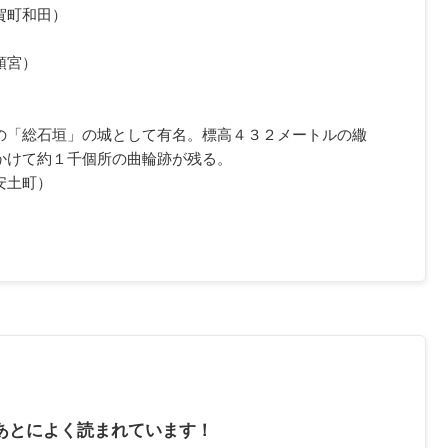
賀町和田）
頓宮）
）
の「総石垣」の城として有名。標高４３２メートルの繖
かけて約１千個所の曲輪跡が残る。
安土町）
あとによく読まれています！