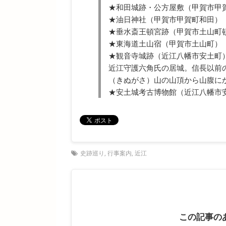
★和田城跡・公方屋敷（甲賀市甲
★油日神社（甲賀市甲賀町和田）
★垂水斎王頓宮跡（甲賀市土山町
★東海道土山宿（甲賀市土山町）
★観音寺城跡（近江八幡市安土町
近江守護六角氏の居城。信長以前
（きぬがさ）山の山頂から山腹に
★安土城考古博物館（近江八幡市
史跡巡り
,
行事案内
,
近江
この記事の