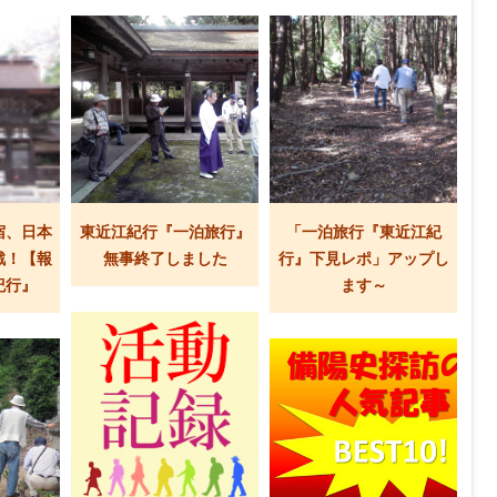
宿、日本
東近江紀行『一泊旅行』
「一泊旅行『東近江紀
戦！【報
無事終了しました
行』下見レポ」アップし
紀行』
ます～