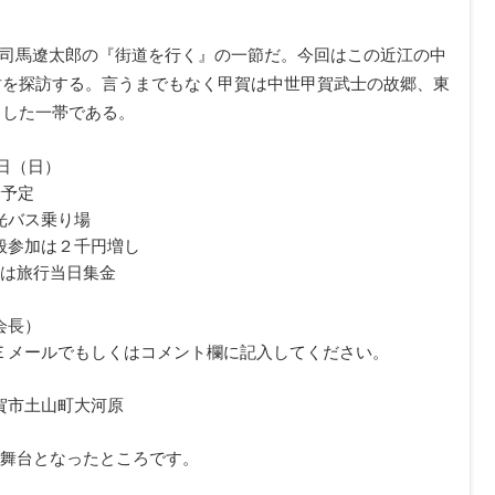
な司馬遼太郎の『街道を行く』の一節だ。今回はこの近江の中
財を探訪する。言うまでもなく甲賀は中世甲賀武士の故郷、東
とした一帯である。
3日（日）
着予定
光バス乗り場
般参加は２千円増し
額は旅行当日集金
会長）
Ｅメールでもしくはコメント欄に記入してください。
賀市土山町大河原
の舞台となったところです。