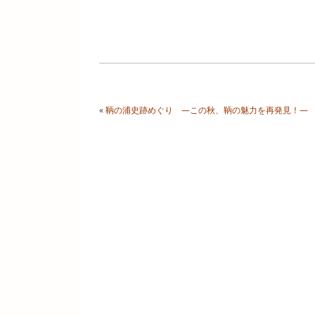
«
鞆の浦史跡めぐり ―この秋、鞆の魅力を再発見！―