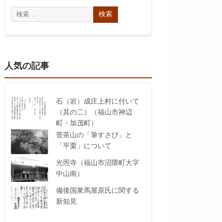
人気の記事
石（岩）成庄上村に付いて
（其の二）（福山市神辺
町・加茂町）
菅茶山の「筆すさび」と
「平栗」について
光照寺（福山市沼隈町大字
中山南）
備後国衆馬屋原氏に関する
新知見