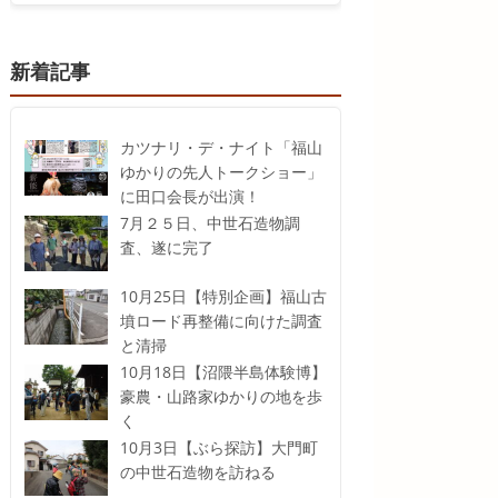
新着記事
カツナリ・デ・ナイト「福山
ゆかりの先人トークショー」
に田口会長が出演！
7月２５日、中世石造物調
査、遂に完了
10月25日【特別企画】福山古
墳ロード再整備に向けた調査
と清掃
10月18日【沼隈半島体験博】
豪農・山路家ゆかりの地を歩
く
10月3日【ぶら探訪】大門町
の中世石造物を訪ねる