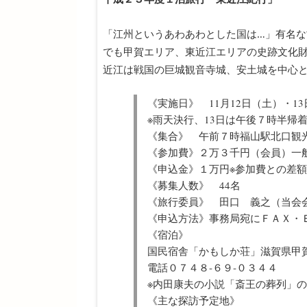
「江州というあわあわとした国は…」有名
でも甲賀エリア、東近江エリアの史跡文化
近江は戦国の巨城観音寺城、安土城を中心
《実施日》 11月12日（土）・1
※雨天決行、13日は午後７時半帰
《集合》 午前７時福山駅北口観
《参加費》２万３千円（会員）一
《申込金》１万円※参加費との差
《募集人数》 44名
《旅行委員》 田口 義之（当会
《申込方法》事務局宛にＦＡＸ・
《宿泊》
国民宿舎「かもしか荘」滋賀県甲
電話０７４８‐６９‐０３４４
※内田康夫の小説「斎王の葬列」
《主な探訪予定地》