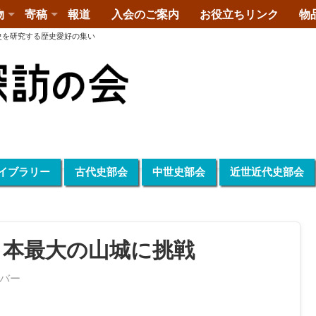
物
寄稿
報道
入会のご案内
お役立ちリンク
物
史を研究する歴史愛好の集い
イブラリー
古代史部会
中世史部会
近世近代史部会
日本最大の山城に挑戦
バー