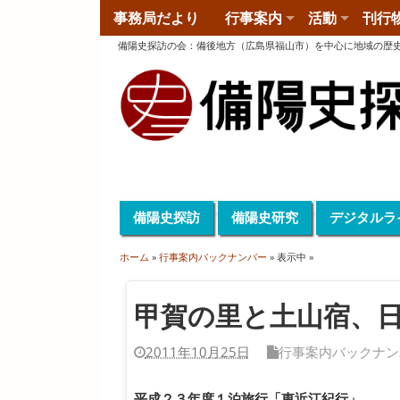
事務局だより
行事案内
活動
刊行
備陽史探訪の会
：
備後地方（広島県福山市）を中心に地域の歴
備陽史探訪
備陽史研究
デジタルラ
ホーム
»
行事案内バックナンバー
» 表示中 »
甲賀の里と土山宿、
2011年10月25日
行事案内バックナン
平成２３年度１泊旅行「東近江紀行」