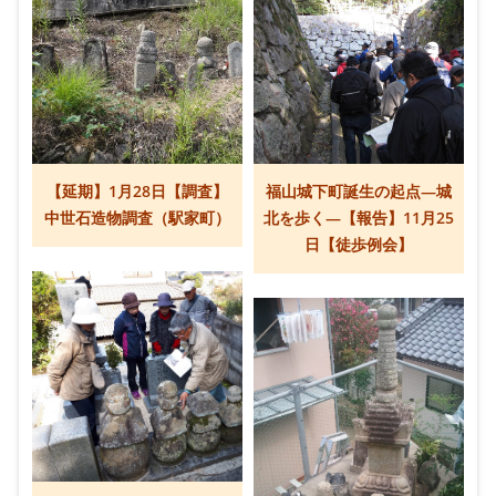
【延期】1月28日【調査】
福山城下町誕生の起点―城
中世石造物調査（駅家町）
北を歩く―【報告】11月25
日【徒歩例会】