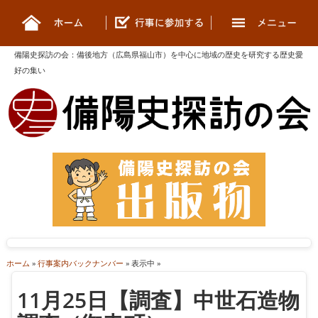
備陽史探訪の会
：
備後地方（広島県福山市）を中心に地域の歴史を研究する歴史愛
好の集い
ホーム
»
行事案内バックナンバー
» 表示中 »
11月25日【調査】中世石造物