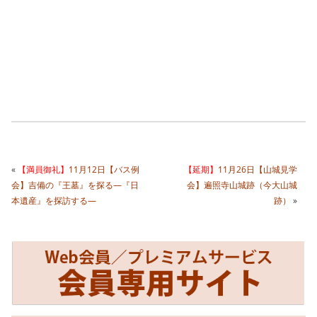
«
【満員御礼】
11月12日【バス例
【延期】
11月26日【山城見学
会】吉備の『王墓』を探る―『日
会】遍照寺山城跡（今大山城
本遺産』を探訪する―
跡）
»