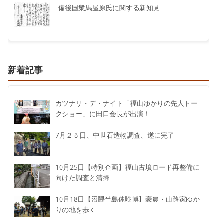
備後国衆馬屋原氏に関する新知見
新着記事
カツナリ・デ・ナイト「福山ゆかりの先人トー
クショー」に田口会長が出演！
7月２５日、中世石造物調査、遂に完了
10月25日【特別企画】福山古墳ロード再整備に
向けた調査と清掃
10月18日【沼隈半島体験博】豪農・山路家ゆか
りの地を歩く