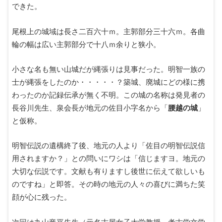
できた。
尾根上の城域は長さ二百六十ｍ。主郭部分三十六ｍ。各曲
輪の幅は広い主郭部分で十八ｍ余りと狭小。
小さな名も無い山城だが縄張りは見事だった。明智一族の
士が縄張をしたのか・・・・・？築城、廃城にどの様に携
わったのか記録伝承が無く不明。この城の名称は発見者の
長谷川先生、泉会長が地元の佐目小字名から「
腰越の城
」
と仮称。
明智伝説の遺構終了後、地元の人より「佐目の明智伝説信
用されますか？」との問いにワシは「信じますヨ。地元の
大切な伝説です。文献も有りますし後世に伝えて欲しいも
のですね」と即答。その時の地元の人々の喜びに満ちた笑
顔が心に残った。
次回は丸山竜平先生（元名古屋女子大学教授、考古学文学