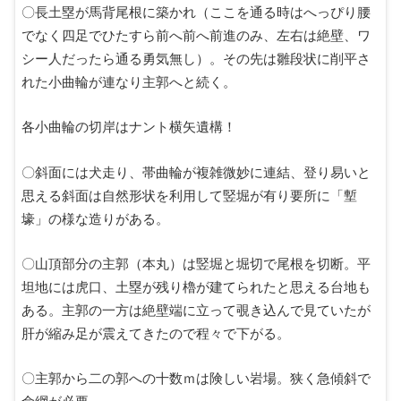
〇長土塁が馬背尾根に築かれ（ここを通る時はへっぴり腰
でなく四足でひたすら前へ前へ前進のみ、左右は絶壁、ワ
シー人だったら通る勇気無し）。その先は雛段状に削平さ
れた小曲輪が連なり主郭へと続く。
各小曲輪の切岸はナント横矢遺構！
〇斜面には犬走り、帯曲輪が複雑微妙に連結、登り易いと
思える斜面は自然形状を利用して竪堀が有り要所に「塹
壕」の様な造りがある。
〇山頂部分の主郭（本丸）は竪堀と堀切で尾根を切断。平
坦地には虎口、土塁が残り櫓が建てられたと思える台地も
ある。主郭の一方は絶壁端に立って覗き込んで見ていたが
肝が縮み足が震えてきたので程々で下がる。
〇主郭から二の郭への十数ｍは険しい岩場。狭く急傾斜で