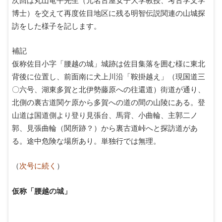
博士）を交えて再度佐目地区に残る明智伝説関連の山城探
訪をした様子を記します。
補記
仮称佐目小字「腰越の城」城跡は佐目集落を囲む様に東北
背後に位置し、前面南に犬上川沿「鞍掛越え」（現国道三
〇六号、湖東多賀と北伊勢藤原への往還道）街道が通り、
北側の裏古道関ケ原から多賀への道の間の山陵にある。登
山道は国道側より登り見張台、馬背、小曲輪、主郭二ノ
郭、見張曲輪（関所跡？）から裏古道峠へと探訪道があ
る。途中危険な場所あり。単独行では無理。
（
次号に続く
）
仮称「腰越の城」