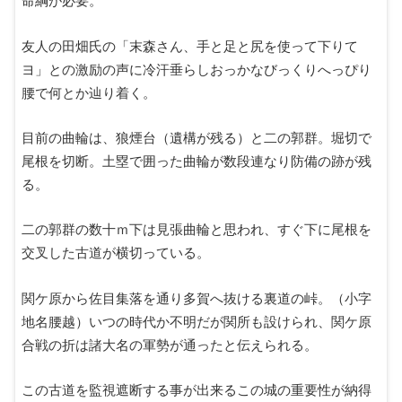
命綱が必要。
友人の田畑氏の「末森さん、手と足と尻を使って下りて
ヨ」との激励の声に冷汗垂らしおっかなびっくりへっぴり
腰で何とか辿り着く。
目前の曲輪は、狼煙台（遺構が残る）と二の郭群。堀切で
尾根を切断。土塁で囲った曲輪が数段連なり防備の跡が残
る。
二の郭群の数十ｍ下は見張曲輪と思われ、すぐ下に尾根を
交叉した古道が横切っている。
関ケ原から佐目集落を通り多賀へ抜ける裏道の峠。（小字
地名腰越）いつの時代か不明だが関所も設けられ、関ケ原
合戦の折は諸大名の軍勢が通ったと伝えられる。
この古道を監視遮断する事が出来るこの城の重要性が納得