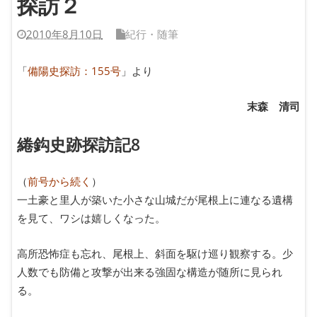
探訪２
2010年8月10日
紀行・随筆
「
備陽史探訪：155号
」より
末森 清司
綣鈎史跡探訪記8
（
前号から続く
）
一土豪と里人が築いた小さな山城だが尾根上に連なる遺構
を見て、ワシは嬉しくなった。
高所恐怖症も忘れ、尾根上、斜面を駆け巡り観察する。少
人数でも防備と攻撃が出来る強固な構造が随所に見られ
る。