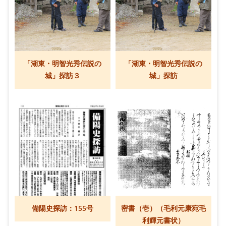
「湖東・明智光秀伝説の
「湖東・明智光秀伝説の
城」探訪３
城」探訪
備陽史探訪：155号
密書（壱）（毛利元康宛毛
利輝元書状）