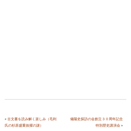
«
古文書を読み解く楽しみ（毛利
備陽史探訪の会創立３０周年記念
氏の杉原盛重抜擢の謎）
特別歴史講演会
»