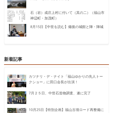
石（岩）成庄上村に付いて（其の二）（福山市
神辺町・加茂町）
8月15日【中世を読む】備後の城館と陣・陣城
新着記事
カツナリ・デ・ナイト「福山ゆかりの先人トー
クショー」に田口会長が出演！
7月２５日、中世石造物調査、遂に完了
10月25日【特別企画】福山古墳ロード再整備に