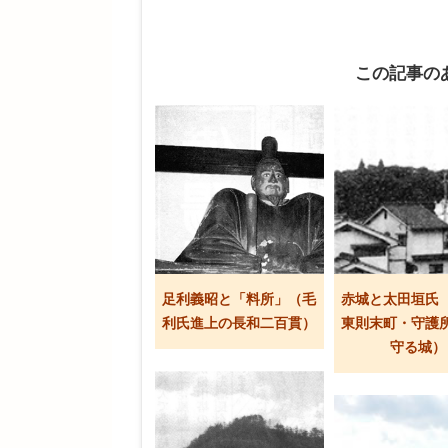
この記事の
足利義昭と「料所」（毛
赤城と太田垣氏
利氏進上の長和二百貫）
東則末町・守護
守る城）