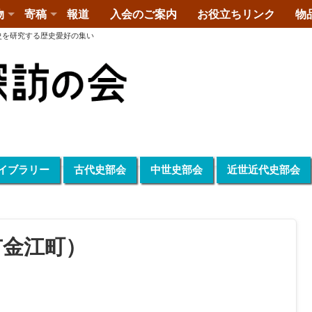
物
寄稿
報道
入会のご案内
お役立ちリンク
物
史を研究する歴史愛好の集い
イブラリー
古代史部会
中世史部会
近世近代史部会
市金江町）