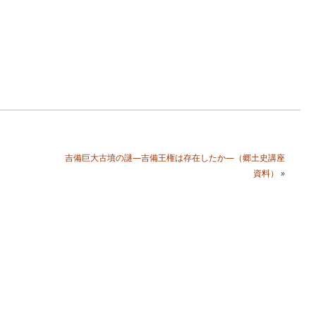
吉備巨大古墳の謎―吉備王権は存在したか―（郷土史講座
資料）
»