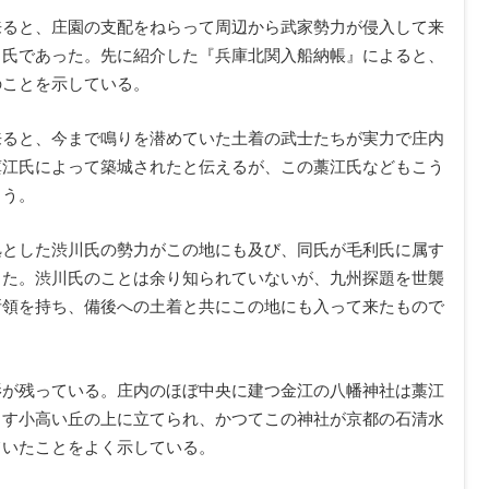
来ると、庄園の支配をねらって周辺から武家勢力が侵入して来
名氏であった。先に紹介した『兵庫北関入船納帳』によると、
のことを示している。
来ると、今まで鳴りを潜めていた土着の武士たちが実力で庄内
藁江氏によって築城されたと伝えるが、この藁江氏などもこう
ろう。
拠とした渋川氏の勢力がこの地にも及び、同氏が毛利氏に属す
した。渋川氏のことは余り知られていないが、九州探題を世襲
所領を持ち、備後への土着と共にこの地にも入って来たもので
影が残っている。庄内のほぼ中央に建つ金江の八幡神社は藁江
ろす小高い丘の上に立てられ、かつてこの神社が京都の石清水
ていたことをよく示している。