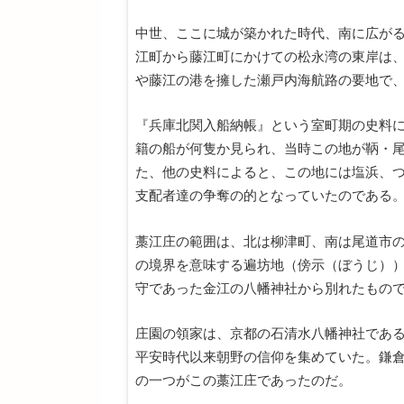
中世、ここに城が築かれた時代、南に広が
江町から藤江町にかけての松永湾の東岸は、
や藤江の港を擁した瀬戸内海航路の要地で
『兵庫北関入船納帳』という室町期の史料
籍の船が何隻か見られ、当時この地が鞆・
た、他の史料によると、この地には塩浜、
支配者達の争奪の的となっていたのである
藁江庄の範囲は、北は柳津町、南は尾道市
の境界を意味する遍坊地（傍示（ぼうじ）
守であった金江の八幡神社から別れたもの
庄園の領家は、京都の石清水八幡神社であ
平安時代以来朝野の信仰を集めていた。鎌
の一つがこの藁江庄であったのだ。