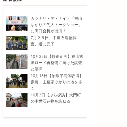
カツナリ・デ・ナイト「福山
ゆかりの先人トークショー」
に田口会長が出演！
7月２５日、中世石造物調
査、遂に完了
10月25日【特別企画】福山古
墳ロード再整備に向けた調査
と清掃
10月18日【沼隈半島体験博】
豪農・山路家ゆかりの地を歩
く
10月3日【ぶら探訪】大門町
の中世石造物を訪ねる