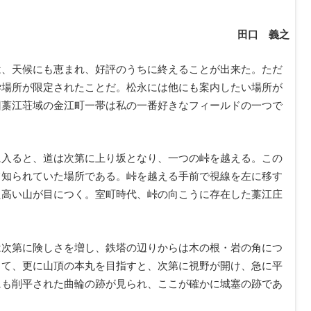
田口 義之
は、天候にも恵まれ、好評のうちに終えることが出来た。ただ
学場所が限定されたことだ。松永には他にも案内したい場所が
旧藁江荘域の金江町一帯は私の一番好きなフィールドの一つで
に入ると、道は次第に上り坂となり、一つの峠を越える。この
て知られていた場所である。峠を越える手前で視線を左に移す
た高い山が目につく。室町時代、峠の向こうに存在した藁江庄
は次第に険しさを増し、鉄塔の辺りからは木の根・岩の角につ
出て、更に山頂の本丸を目指すと、次第に視野が開け、急に平
にも削平された曲輪の跡が見られ、ここが確かに城塞の跡であ