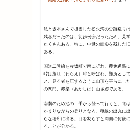
私と坂本さんで担当した松永湾の史跡巡り
残念だったのは、徒歩例会だったため、見
たくさんある。特に、中世の面影を残した
ある。
国道二号線を赤坂町で南に折れ、農免道路
峠は藁江（わらえ）峠と呼ばれ、難所とし
と、見る者を圧するように山頂を平らにし
の関門、赤柴（あかしば）山城跡である。
南麓のため池の土手から登って行くと、道
かまりながらの登りとなる。稜線の出丸に
らな場所に出る。目を凝らすと周囲に何段
ることが分かる。