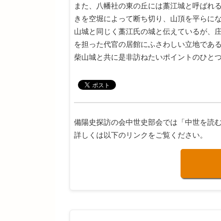
また、八幡社の東の丘には藁江城と呼ばれ
きを空堀によって断ち切り、山頂を平らに
山城と同じく藁江氏の城と伝えているが、
を担った代官の居館にふさわしい立地であ
柴山城と共に是非訪ねたいポイントのひと
備陽史探訪の会中世史部会では「中世を読
詳しくは以下のリンクをご覧ください。