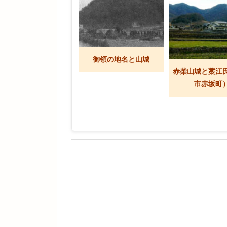
御領の地名と山城
赤柴山城と藁江
市赤坂町