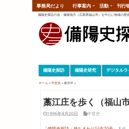
事務局だより
行事案内
活動
刊行
備陽史探訪の会
：
備後地方（広島県福山市）を中心に地域の歴
備陽史探訪
備陽史研究
デジタルラ
ホーム
»
中世史
» 表示中 »
藁江庄を歩く（福山
1996年4月20日
中世史
「
備陽史探訪：持ちまわり記念70号
」より