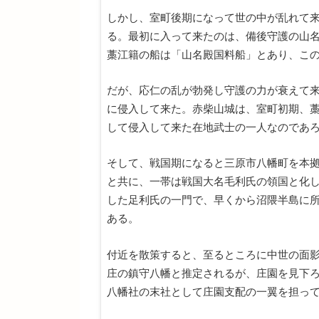
しかし、室町後期になって世の中が乱れて
る。最初に入って来たのは、備後守護の山
藁江籍の船は「山名殿国料船」とあり、こ
だが、応仁の乱が勃発し守護の力が衰えて
に侵入して来た。赤柴山城は、室町初期、
して侵入して来た在地武士の一人なのであ
そして、戦国期になると三原市八幡町を本
と共に、一帯は戦国大名毛利氏の領国と化
した足利氏の一門で、早くから沼隈半島に
ある。
付近を散策すると、至るところに中世の面
庄の鎮守八幡と推定されるが、庄園を見下
八幡社の末社として庄園支配の一翼を担っ