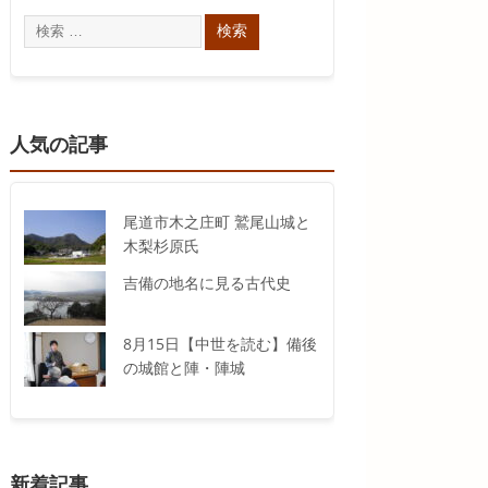
人気の記事
尾道市木之庄町 鷲尾山城と
木梨杉原氏
吉備の地名に見る古代史
8月15日【中世を読む】備後
の城館と陣・陣城
新着記事