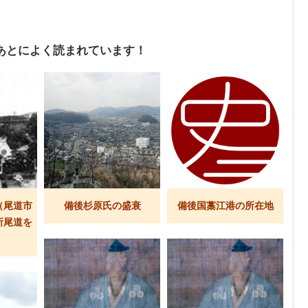
あとによく読まれています！
（尾道市
備後杉原氏の盛衰
備後国藁江港の所在地
所尾道を