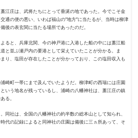
る藁江庄は、武将たちにとって垂涎の地であった。今でこそ金
交通の便の悪い、いわば福山の”地方”に当たるが、当時は柳津
、備後の表玄関に当たる場所であったのだ。
によると、兵庫北関、今の神戸港に入港した船の中には藁江船
尾道と並ぶ瀬戸内の要港として栄えていたことが分かる。ま
つまり、塩田が存在したことが分かっており、この塩田収入も
。
の浦崎町一帯にまで及んでいたようだ。柳津町の西瑞には庄園
）という地名が残っているし、浦崎の八幡神社は、藁江庄の鎮
である。
る。同社は、全国の八幡神社の約半数の総本山として知られ、
倉時代の記録によると同神社の庄園は備後に三ヵ所あって、そ