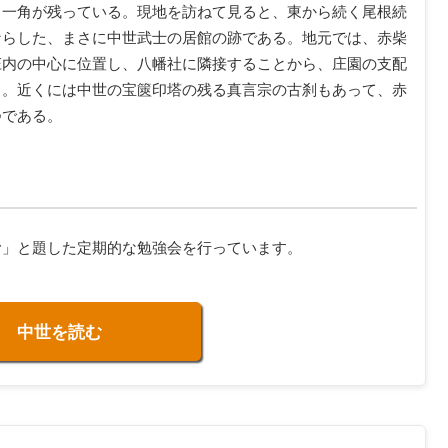
る一角が残っている。現地を訪ねて見ると、東から続く尾根続
ならした、まさに中世武士の居館の跡である。地元では、赤柴
庄内の中心に位置し、八幡社に隣接することから、庄園の支配
る。近くには中世の宝篋印塔の残る真言宗の古刹もあって、赤
つである。
む」と題した定期的な勉強会を行っています。
中世を読む