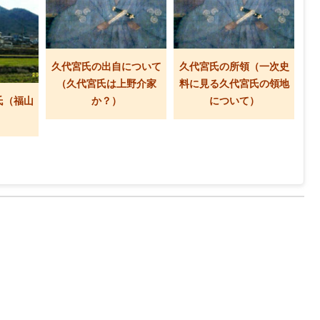
久代宮氏の出自について
久代宮氏の所領（一次史
（久代宮氏は上野介家
料に見る久代宮氏の領地
氏（福山
か？）
について）
）