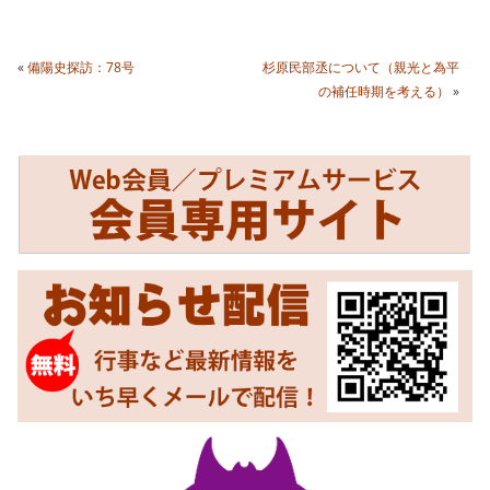
«
備陽史探訪：78号
杉原民部丞について（親光と為平
の補任時期を考える）
»