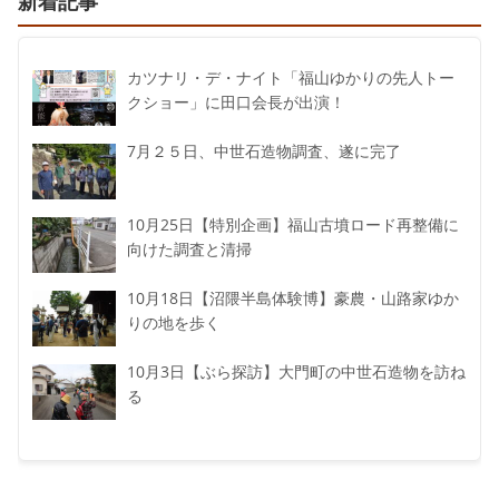
新着記事
カツナリ・デ・ナイト「福山ゆかりの先人トー
クショー」に田口会長が出演！
7月２５日、中世石造物調査、遂に完了
10月25日【特別企画】福山古墳ロード再整備に
向けた調査と清掃
10月18日【沼隈半島体験博】豪農・山路家ゆか
りの地を歩く
10月3日【ぶら探訪】大門町の中世石造物を訪ね
る