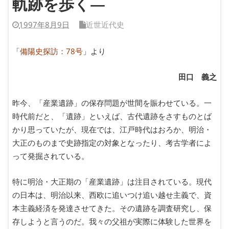
軌跡を歩く―
1997年8月9日
近世近代史
「
備陽史探訪：78号
」より
田口 義之
昨今、「産業遺跡」の保存問題が世間を賑わせている。一
時代前だと、「遺跡」といえば、古代遺跡をさすものとば
かり思っていたが、現在では、江戸時代はおろか、明治・
大正のものまで史跡指定の対象となったり、考古学者によ
って発掘されている。
特に明治・大正期の「産業遺跡」は注目されている。現代
の日本は、明治以来、西欧に追いつけ追い越せ主義で、資
本主義経済を発達させてきた。その遺跡を調査研究し、保
存しようと言うのだ。我々の父祖が実際に体験した世界を