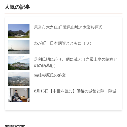
人気の記事
尾道市木之庄町 鷲尾山城と木梨杉原氏
わが町 日本鋼管とともに（３）
足利氏鞆に起り、鞆に滅ぶ（光厳上皇の院宣と
幻の鞆幕府）
備後杉原氏の盛衰
8月15日【中世を読む】備後の城館と陣・陣城