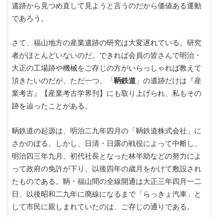
遺跡から見つめ直して見ようと言うのだから価値ある運動
であろう。
さて、福山地方の産業遺跡の研究は大変遅れている。研究
者がほとんどいないのだ。できれば会員の皆さんで明治・
大正の工場跡や機械をご存じの方がいらっしゃれば教えて
頂きたいのだが、ただ一つ、「
鞆鉄道
」の遺跡だけは『産
業考古』【産業考古学界刊】にも取り上げられ、私もその
跡を辿ったことがある。
鞆鉄道の起源は、明治二九年四月の「鞆鉄道株式会社」に
さかのぼる。しかし、日清・日露の戦役によって中断し、
明治四三年九月、初代社長となった林半助などの努力によ
って政府の免許が下り、以後四年の歳月をかけて敷設され
たものである。鞆・福山間の全線開通は大正三年四月一二
日、以後昭和二九年に廃線になるまで「らっきょ汽車」と
して市民に親しまれていたのは、ご存じの通りである。