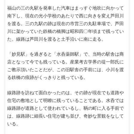
福山の三の丸駅を発車した汽車はまっすぐ地吹に向かって
南下し、現在の光小学校のあたりで西に向きを変え芦田川
を渡る。三の九駅の跡は現在の市営三の丸駐車場で、芦田
川に架かっていた鉄橋の橋脚は昭和四〇年頃まで残ってい
た。線路は芦田川を渡ると土手沿いに南に走る。
「妙見駅」を過ぎると「水呑薬師駅」で、当時の駅舎は商
店となって今でも残っている。産業考古学界の堤一郎氏に
ご教示頂いたことだが、この旧駅舎の手前には、小川を渡
る鉄橋の痕跡がくっきりと残っている。
線路跡を訪ねて面白かったのは、その跡が現在でも道路や
住宅の敷地として明瞭に残っていることである。水呑では
線路跡が道路として使われているし、鞆の町に入る手前で
は、線路跡に細長い住宅が建ち並び、奇妙な景観をなして
いる。