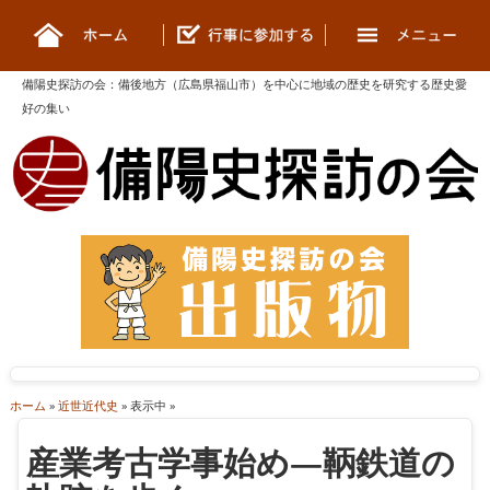
備陽史探訪の会
：
備後地方（広島県福山市）を中心に地域の歴史を研究する歴史愛
好の集い
ホーム
»
近世近代史
» 表示中 »
産業考古学事始め―鞆鉄道の