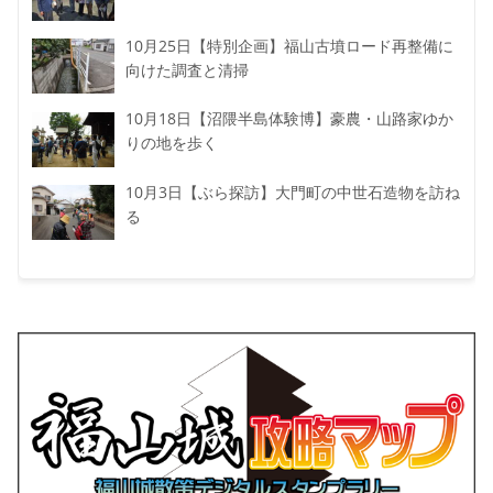
10月25日【特別企画】福山古墳ロード再整備に
向けた調査と清掃
10月18日【沼隈半島体験博】豪農・山路家ゆか
りの地を歩く
10月3日【ぶら探訪】大門町の中世石造物を訪ね
る