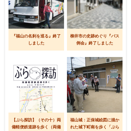
『福山の名刹を巡る』終了
柳井市の史跡めぐり『バス
しました
例会』終了しました
【ぶら探訪】（その十）両
福山城：正保城絵図に描か
備軽便鉄道跡を歩く（両備
れた城下町南を歩く「ぶら