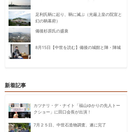
足利氏鞆に起り、鞆に滅ぶ（光厳上皇の院宣と
幻の鞆幕府）
備後杉原氏の盛衰
8月15日【中世を読む】備後の城館と陣・陣城
新着記事
カツナリ・デ・ナイト「福山ゆかりの先人トー
クショー」に田口会長が出演！
7月２５日、中世石造物調査、遂に完了