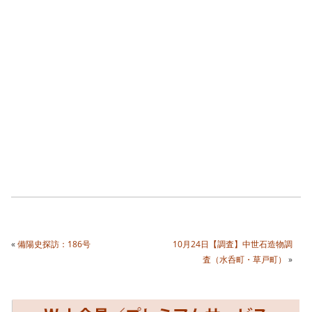
«
備陽史探訪：186号
10月24日【調査】中世石造物調
査（水呑町・草戸町）
»