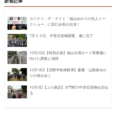
新着記事
カツナリ・デ・ナイト「福山ゆかりの先人トー
クショー」に田口会長が出演！
7月２５日、中世石造物調査、遂に完了
10月25日【特別企画】福山古墳ロード再整備に
向けた調査と清掃
10月18日【沼隈半島体験博】豪農・山路家ゆか
りの地を歩く
10月3日【ぶら探訪】大門町の中世石造物を訪ね
る