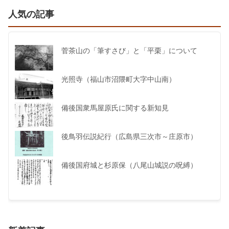
人気の記事
菅茶山の「筆すさび」と「平栗」について
光照寺（福山市沼隈町大字中山南）
備後国衆馬屋原氏に関する新知見
後鳥羽伝説紀行（広島県三次市～庄原市）
備後国府城と杉原保（八尾山城説の呪縛）