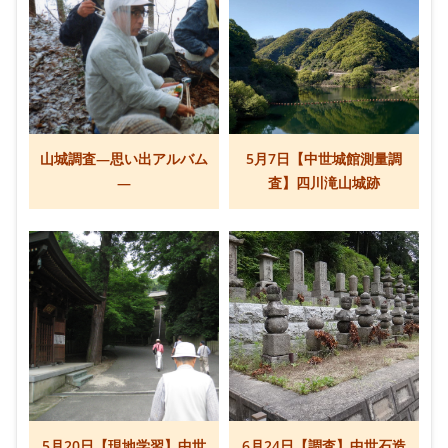
山城調査―思い出アルバム
5月7日【中世城館測量調
―
査】四川滝山城跡
5月20日【現地学習】中世
6月24日【調査】中世石造