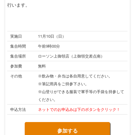
行います。
実施日
11月10日（日）
集合時間
午前9時00分
集合場所
ローソン上御領店（上御領交差点南）
参加費
無料
その他
※飲み物・弁当は各自用意してください。
※筆記用具をご持参下さい。
※山登りができる服装で軍手等の手袋を持参して
ください。
申込方法
ネットでのお申込みは下のボタンをクリック！
参加する