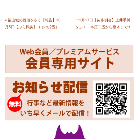
«
福山城の西側を歩く【報告】10
11月17日【徒歩例会】上井手川
月5日【ぶら探訪】（その拾五）
を歩く 本庄二股から継木まで
»