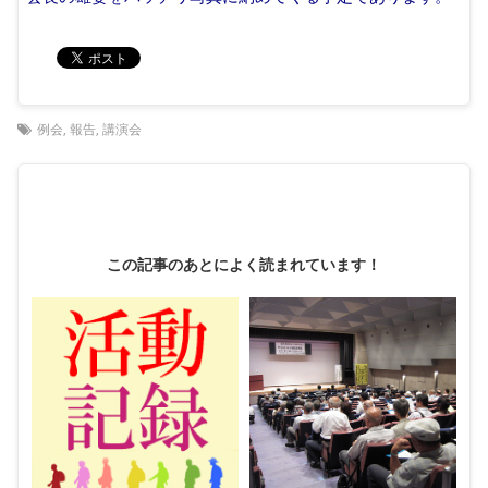
例会
,
報告
,
講演会
この記事のあとによく読まれています！