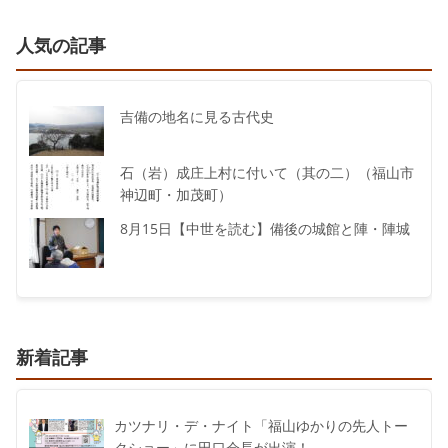
人気の記事
吉備の地名に見る古代史
石（岩）成庄上村に付いて（其の二）（福山市
神辺町・加茂町）
8月15日【中世を読む】備後の城館と陣・陣城
新着記事
カツナリ・デ・ナイト「福山ゆかりの先人トー
クショー」に田口会長が出演！