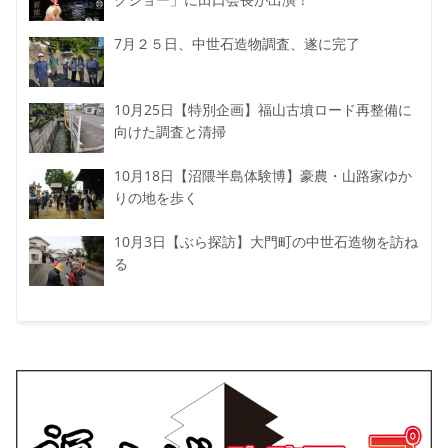
7月２５日、中世石造物調査、遂に完了
10月25日【特別企画】福山古墳ロード再整備に
向けた調査と清掃
10月18日【沼隈半島体験博】豪農・山路家ゆか
りの地を歩く
10月3日【ぶら探訪】大門町の中世石造物を訪ね
る