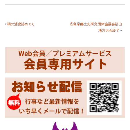
«
鞆の浦史跡めぐり
広島県郷土史研究団体協議会福山
地方大会終了
»