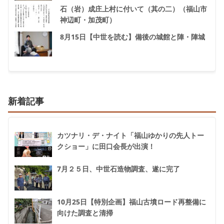
石（岩）成庄上村に付いて（其の二）（福山市
神辺町・加茂町）
8月15日【中世を読む】備後の城館と陣・陣城
新着記事
カツナリ・デ・ナイト「福山ゆかりの先人トー
クショー」に田口会長が出演！
7月２５日、中世石造物調査、遂に完了
10月25日【特別企画】福山古墳ロード再整備に
向けた調査と清掃