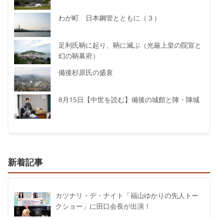
わが町 日本鋼管とともに（３）
足利氏鞆に起り、鞆に滅ぶ（光厳上皇の院宣と
幻の鞆幕府）
備後杉原氏の盛衰
8月15日【中世を読む】備後の城館と陣・陣城
新着記事
カツナリ・デ・ナイト「福山ゆかりの先人トー
クショー」に田口会長が出演！