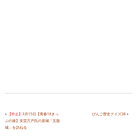
«
【中止】
3月15日【青春18きっ
びんご歴史クイズ38
»
ぷの旅】安芸宍戸氏の居城「五龍
城」を訪ねる