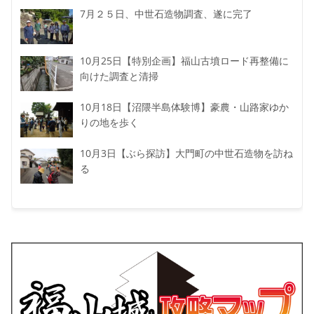
7月２５日、中世石造物調査、遂に完了
10月25日【特別企画】福山古墳ロード再整備に
向けた調査と清掃
10月18日【沼隈半島体験博】豪農・山路家ゆか
りの地を歩く
10月3日【ぶら探訪】大門町の中世石造物を訪ね
る