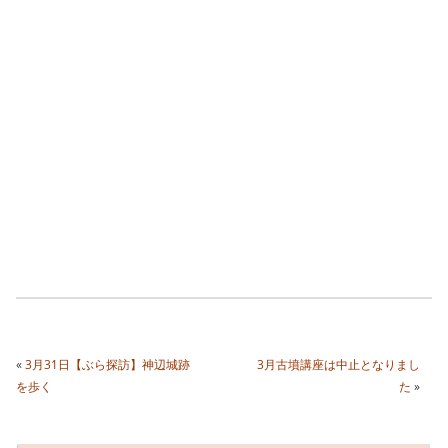
«
3月31日【ぶら探訪】神辺城跡
3月古墳講座は中止となりまし
を歩く
た
»