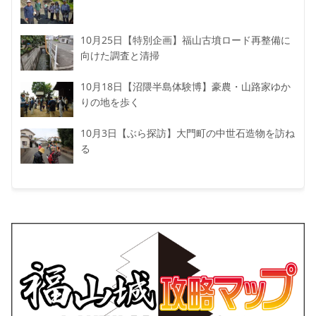
10月25日【特別企画】福山古墳ロード再整備に
向けた調査と清掃
10月18日【沼隈半島体験博】豪農・山路家ゆか
りの地を歩く
10月3日【ぶら探訪】大門町の中世石造物を訪ね
る