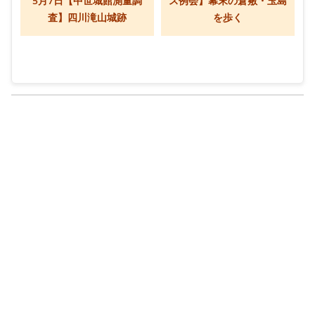
5月7日【中世城館測量調
ス例会】幕末の倉敷・玉島
査】四川滝山城跡
を歩く