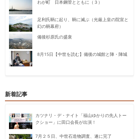
わが町 日本鋼管とともに（３）
足利氏鞆に起り、鞆に滅ぶ（光厳上皇の院宣と
幻の鞆幕府）
備後杉原氏の盛衰
8月15日【中世を読む】備後の城館と陣・陣城
新着記事
カツナリ・デ・ナイト「福山ゆかりの先人トー
クショー」に田口会長が出演！
7月２５日、中世石造物調査、遂に完了