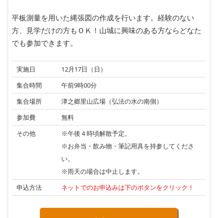
平板測量を用いた縄張図の作成を行います。経験のない
方、見学だけの方もＯＫ！山城に興味のある方ならどなた
でも参加できます。
実施日
12月17日（日）
集合時間
午前9時00分
集合場所
津之郷里山広場（弘法の水の南側）
参加費
無料
その他
※午後４時頃解散予定。
※お弁当・飲み物・筆記用具を持参してくださ
い。
※雨天の場合は中止します。
申込方法
ネットでのお申込みは下のボタンをクリック！