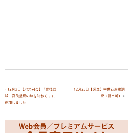
«
12月3日【バス例会】「備後西
12月23日【調査】中世石造物調
城 宮氏盛衰の跡を訪ねて 」に
査（新市町）
»
参加しました