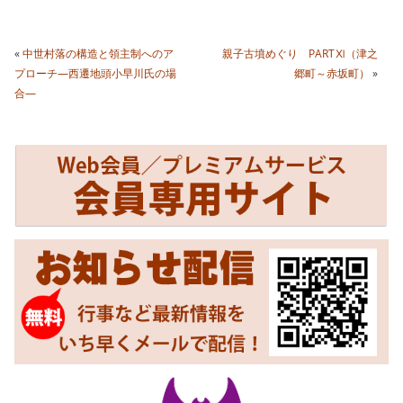
«
中世村落の構造と領主制へのア
親子古墳めぐり PARTⅪ（津之
プローチ―西遷地頭小早川氏の場
郷町～赤坂町）
»
合―