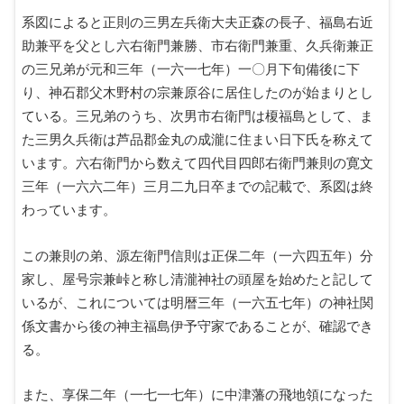
系図によると正則の三男左兵衛大夫正森の長子、福島右近
助兼平を父とし六右衛門兼勝、市右衛門兼重、久兵衛兼正
の三兄弟が元和三年（一六一七年）一〇月下旬備後に下
り、神石郡父木野村の宗兼原谷に居住したのが始まりとし
ている。三兄弟のうち、次男市右衛門は榎福島として、ま
た三男久兵衛は芦品郡金丸の成瀧に住まい日下氏を称えて
います。六右衛門から数えて四代目四郎右衛門兼則の寛文
三年（一六六二年）三月二九日卒までの記載で、系図は終
わっています。
この兼則の弟、源左衛門信則は正保二年（一六四五年）分
家し、屋号宗兼峠と称し清瀧神社の頭屋を始めたと記して
いるが、これについては明暦三年（一六五七年）の神社関
係文書から後の神主福島伊予守家であることが、確認でき
る。
また、享保二年（一七一七年）に中津藩の飛地領になった