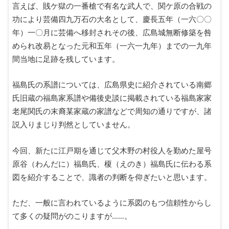
言えば、賎ケ獄の一番槍で有名な武人で、関ケ原の合戦の
功により芸備四九万石の大名として、慶長五年（一六〇〇
年）一〇月に芸備へ移封されその後、広島城無断修築を咎
められ改易となった元和五年（一六一九年）までの一九年
間当地に足跡を残しています。
福島氏の系譜については、広島県史に紹介されている南郷
氏旧蔵の福島家系譜や備後史談に掲載されている福島家家
老尾関氏の末裔某家蔵の家譜などで周知の通りですが、諸
説入りまじり判然としていません。
今回、新たに江戸期を通じて父木野の村役人を勤めた屋号
原谷（わんだに）福島氏、榎（えのき）福島氏に伝わる系
図を紹介することで、識者の判断を仰ぎたいと思います。
ただ、一般に言われているように系図のもつ信頼性からし
て多くの疑問がのこりますが……。