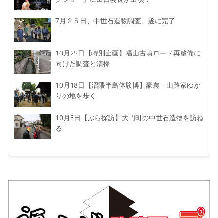
7月２５日、中世石造物調査、遂に完了
10月25日【特別企画】福山古墳ロード再整備に
向けた調査と清掃
10月18日【沼隈半島体験博】豪農・山路家ゆか
りの地を歩く
10月3日【ぶら探訪】大門町の中世石造物を訪ね
る