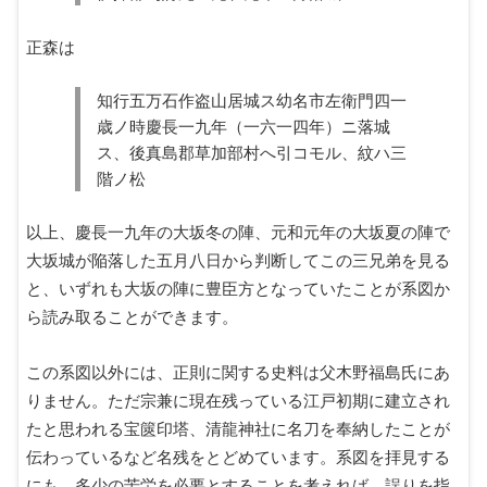
正森は
知行五万石作盗山居城ス幼名市左衛門四一
歳ノ時慶長一九年（一六一四年）ニ落城
ス、後真島郡草加部村へ引コモル、紋ハ三
階ノ松
以上、慶長一九年の大坂冬の陣、元和元年の大坂夏の陣で
大坂城が陥落した五月八日から判断してこの三兄弟を見る
と、いずれも大坂の陣に豊臣方となっていたことが系図か
ら読み取ることができます。
この系図以外には、正則に関する史料は父木野福島氏にあ
りません。ただ宗兼に現在残っている江戸初期に建立され
たと思われる宝篋印塔、清龍神社に名刀を奉納したことが
伝わっているなど名残をとどめています。系図を拝見する
にも、多少の苦労を必要とすることを考えれば、誤りを指