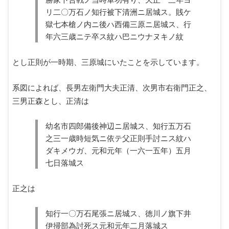
リ二〇万石ノ知行被下清洲ニ居城ス。賎ケ
獄七本槍ノ内ニ後ハ西備三原ニ居城ス、行
年六三歳ニテ卒ス紋ハ巴ニウナヌキノ紋
とし正則が一時期、三原城にいたことを示しています。
系図によれば、長男左衛門大夫正清、次男市右衛門正之、
三男正森とし、正清は
幼名市四郎備後神辺ニ居城ス、知行五万石
之三一歳時短気ニ依テ父正則手討ニス紋ハ
ダキメウガ、元和元年（一六一五年）五月
七日落城ス
正之は
知行一〇万石尾張ニ居城ス、徳川ノ旗下井
伊掃部為討死ス元和元年二月落城ス