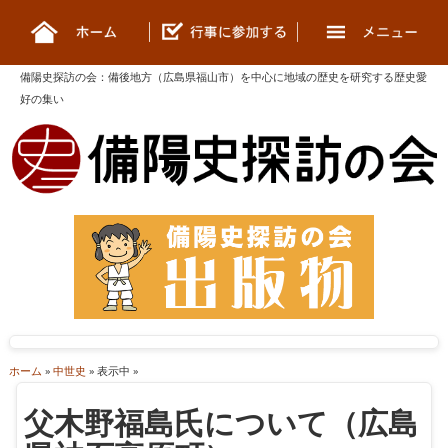
備陽史探訪の会
：
備後地方（広島県福山市）を中心に地域の歴史を研究する歴史愛
好の集い
ホーム
»
中世史
» 表示中 »
父木野福島氏について（広島