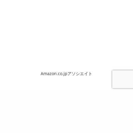
Amazon.co.jpアソシエイト
Copyright ©2026. 備陽史探訪の会