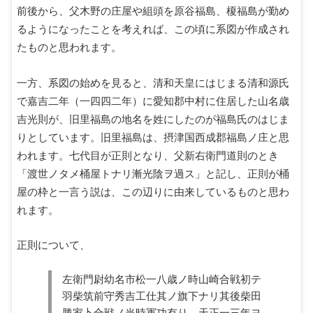
前後から、父木野の庄屋や組頭を原谷福島、榎福島が勤め
るようになったことを考えれば、この頃に系図が作成され
たものと思われます。
一方、系図の始めを見ると、清和天皇にはじまる清和源氏
で嘉吉二年（一四四二年）に愛知郡中村に住居した山名歳
吉光則が、旧里福島の地名を姓にしたのが福島氏のはじま
りとしています。旧里福島は、摂津国西成郡福島ノ庄と思
われます。七代目が正則となり、父新右衛門道則のとき
「渡世ノタメ桶屋トナリ漸光陰ヲ過ス」と記し、正則が桶
屋の枠と一言う説は、この辺りに由来しているものと思わ
れます。
正則について、
左衛門尉幼名市松一八歳ノ時山崎合戦初テ
羽柴筑前守秀吉工仕其ノ旗下ナリ其後柴田
勝家卜合戦ノ当時軍功有り、天正一三年ヨ