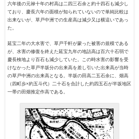
六年後の元禄十年の村高は二四三石余と約十四石も減少し
ており、慶長六年の面積が知られていないので単純比較は
出来ないが、草戸中洲での生産高は減少又は横這いであっ
た。
延宝二年の大水害で、草戸千軒が蒙った被害の規模である
が、水害の修復を終えた延宝九年の地詰高は百六十石弱で
慶長検地より百石も減少していた。この時水害の影響を受
けなかった草戸半坂分の出来高を差し引いた出来高が当時
の草戸中洲の出来高となる。半坂の田高二五石余に、畑高
（四町歩×約五斗代）二十石を合計した約四五石が半坂地区
一帯の田畑推定作高である。