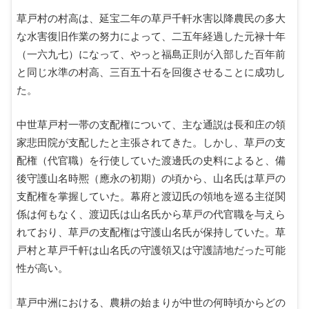
草戸村の村高は、延宝二年の草戸千軒水害以降農民の多大
な水害復旧作業の努力によって、二五年経過した元禄十年
（一六九七）になって、やっと福島正則が入部した百年前
と同じ水準の村高、三百五十石を回復させることに成功し
た。
中世草戸村一帯の支配権について、主な通説は長和庄の領
家悲田院が支配したと主張されてきた。しかし、草戸の支
配権（代官職）を行使していた渡邊氏の史料によると、備
後守護山名時熈（應永の初期）の頃から、山名氏は草戸の
支配権を掌握していた。幕府と渡辺氏の領地を巡る主従関
係は何もなく、渡辺氏は山名氏から草戸の代官職を与えら
れており、草戸の支配権は守護山名氏が保持していた。草
戸村と草戸千軒は山名氏の守護領又は守護請地だった可能
性が高い。
草戸中洲における、農耕の始まりが中世の何時頃からどの