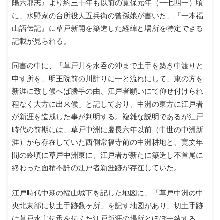
陽六郡志』より約三十年も以前の寛保元年（一七四一）頃
に、水野家の台所役人五兵衛の曾孫娘が書いた、『一本福
山語伝記』に草戸新開を築造した経緯と場所を特定できる
記載が見られる。
同書の中に、「草戸川を水呑の沖まで土手を築き中渡りと
申す所を、明王院前の川計りに一と流れにして、東の方を
新涯に致し候へば勝手の由、江戸者願いにて仰せ付けられ
程なく大方に出来候」と記しており、中洲の東方に江戸者
が新涯を造成した事が判明する。複雑な説明であるが江戸
時代の前期には、草戸中洲に慶長六年以前（中世の中洲新
涯）から存在していた西側常福寺前の中洲耕地と、寛文年
間の終頃に草戸中洲東に、江戸者が新たに築造し不首尾に
終わった面積不詳の江戸者新涯跡が存在していた。
江戸時代中期の福山城下を記した地図に、「草戸中洲の中
央北東部に切土手跡数ヶ所」を記す地図があり、切土手跡
は草戸水害伝承を伝えた江戸新涯の場所とほぼ一致する。