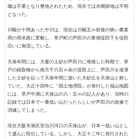
備は不要となり整地されたため、現在では水閘跡地は不明
となった。
川幅が十間あった中川は、現在は川幅五ｍ前後の狭い農業
用の用水路に変貌し、草戸町の芦田川の東側堤防下を堤防
沿いに南流している。
天保年間には、大量の土砂が芦田川に堆積した時期で、草
戸の銭取橋から南方千六百ｍ余の堤防上に、芦田川を浚渫
した土砂を以って天保年間に築いた大砂丘を天保山と称し
ていた。大正十四年に『国土地理院』が発行した福山地図
には、草戸中洲に天保山の六・五ｍの記入があり、当時の
記録では日本で一番低い山だったらしいが芦田川の改修で
消滅してしまった。
現在大阪市港区安治川河口の天保山が、日本一低い山とし
て盛んに喧伝している。しかし、大正十二年に発行された