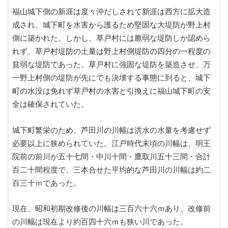
福山城下側の新涯は度々沖だしされて新涯は西方に拡大造
成され、城下町を水害から護るため堅固な大堤防が野上村
側に築かれた。しかし、草戸村には脆弱な堤防しか認めら
れず、草戸村堤防の土量は野上村側堤防の四分の一程度の
貧弱な堤防であった。草戸村に強固な堤防を築造させ、万
一野上村側の堤防が先にでも決壊する事態に到ると、城下
町の水没は免れず草戸村の水害と引換えに福山城下町の安
全は確保されていた。
城下町繁栄のため、芦田川の川幅は洪水の水量を考慮せず
必要以上に狭められていた。江戸時代末頃の川幅は、明王
院前の前川が五十七間・中川十間・鷹取川五十三間・合計
百二十間程度で、三本合せた平均的な芦田川の川幅は約二
百三十ｍであった。
現在、昭和初期改修後の川幅は三百六十六ｍあり、改修前
の川幅は現在より約百四十六ｍも狭い川であった。