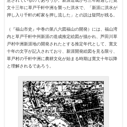
意されているのであろうか。新涯造成から三年経過した寛
文十三年に草戸千軒中洲を襲った洪水で、「新涯に洪水が
押し入り千軒の町家を押し流した」との説は疑問が残る。
（『福山市史』中巻の第八六図福山の開発）には、福山湾
内と草戸千軒中州新涯の造成推定絵図が描かれ、芦田川草
戸村中洲新涯地の開発されたとする推定年代として、寛文
十年の文字が記入されており、新涯開発絵図を見る限り、
草戸村の千軒中洲に農耕文化が始まる時期は寛文十年以降
と理解されるであろう。