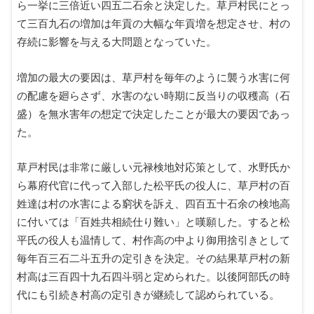
ら一挙に三倍近い四五二石余と決定した。草戸村民にとっ
て三百九石の増加は年貢の大幅な年貢増を想定させ、村の
存続に影響を与える大問題となっていた。
増加の最大の要因は、草戸村を毎年のように襲う水害に何
の配慮を廻らさず、水害のない時期に反当りの収穫高（石
盛）を無水害年の想定で決定したことが最大の要因であっ
た。
草戸村民は非常に厳しい元禄検地対応策として、水野氏か
ら幕府代官に代って入部した松平氏の役人に、草戸村の百
姓達は村の水害による窮状を訴え、四百五十石余の検地高
に付いては「百姓共相続仕り難い」と嘆願した。すると松
平氏の役人も温情して、村作高の中より御用捨引きとして
毎年百三石二斗五升の定引きを決定。その結果草戸村の新
村高は三百四十九石四斗弱と定められた。以後阿部氏の時
代にも引続き村高の定引きが継続して認められている。