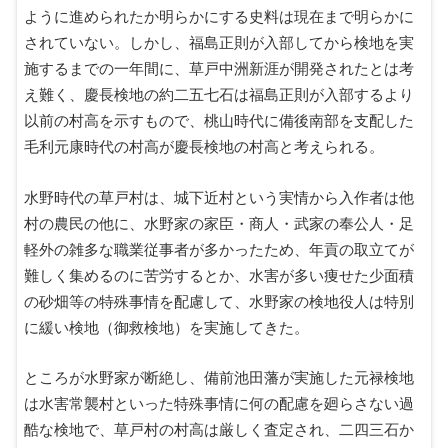
ように進められたか明らかにする史料は現在まで明らかに
されていない。しかし、福島正則が入部してから検地を実
施するまでの一年間に、草戸中洲新涯が開発されたとは考
え難く、慶長検地の約二五七石は福島正則が入部するより
以前の村高を示すもので、桃山時代に備後南部を支配した
毛利元康時代の村高が慶長検地の村高と考えられる。
水野時代の草戸村は、城下近村という実情から入作者は他
村の農民の他に、水野家の家臣・商人・武家の奉公人・足
軽外の雑多な職業従事者が多かったため、年貢の取立てが
難しく集めるのに苦労するとか、水害が多い痩せた少面積
の砂畑等の特殊事情を配慮して、水野家の検地役人は特別
に緩い検地（御救検地）を実施してきた。
ところが水野家が断絶し、備前池田藩が実施した元禄検地
は水害常襲村といった特殊事情に何の配慮を廻らさない過
酷な検地で、草戸村の村高は厳しく査定され、二四三石か