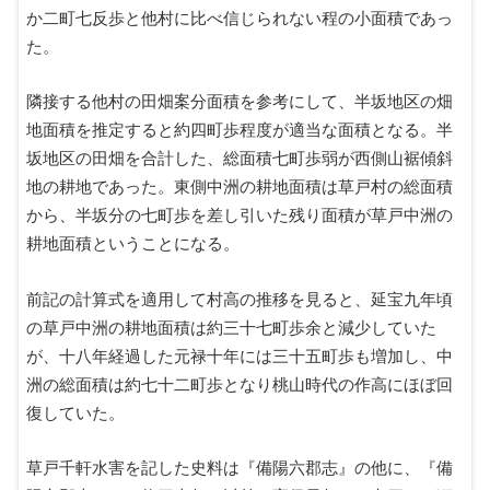
か二町七反歩と他村に比べ信じられない程の小面積であっ
た。
隣接する他村の田畑案分面積を参考にして、半坂地区の畑
地面積を推定すると約四町歩程度が適当な面積となる。半
坂地区の田畑を合計した、総面積七町歩弱が西側山裾傾斜
地の耕地であった。東側中洲の耕地面積は草戸村の総面積
から、半坂分の七町歩を差し引いた残り面積が草戸中洲の
耕地面積ということになる。
前記の計算式を適用して村高の推移を見ると、延宝九年頃
の草戸中洲の耕地面積は約三十七町歩余と減少していた
が、十八年経過した元禄十年には三十五町歩も増加し、中
洲の総面積は約七十二町歩となり桃山時代の作高にほぼ回
復していた。
草戸千軒水害を記した史料は『備陽六郡志』の他に、『備