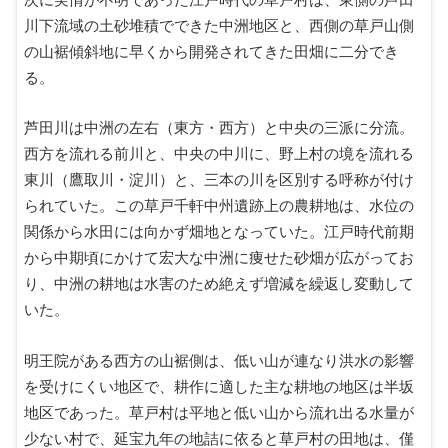
川下流域の土砂堆積でできた中洲地区と、西側の草戸山側
の山裾傾斜地に早くから開発されてきた田畑に二分でき
る。
芦田川は中洲の左右（東方・西方）と中央の三派に分流。
西方を流れる前川と、中央の中川に、野上村の境を流れる
東川（鷹取川・淀川）と、三本の川を区別する呼称が付け
られていた。この草戸千軒中州遺跡上の農耕地は、水位の
関係から水田には向かず畑地となっていた。江戸時代前期
から中期頃にかけて宏大な中洲に痩せた砂畑が広がってお
り、中洲の耕地は水害のため絶えず増減を繰返し変動して
いた。
明王院がある西方の山裾側は、低い山が連なり洪水の影響
を受けにくい地区で、耕作に適した主な耕地の地区は半坂
地区であった。草戸村は平地と低い山から流れ出る水量が
少ない村で、延宝九年の地詰に依ると草戸村の田地は、僅