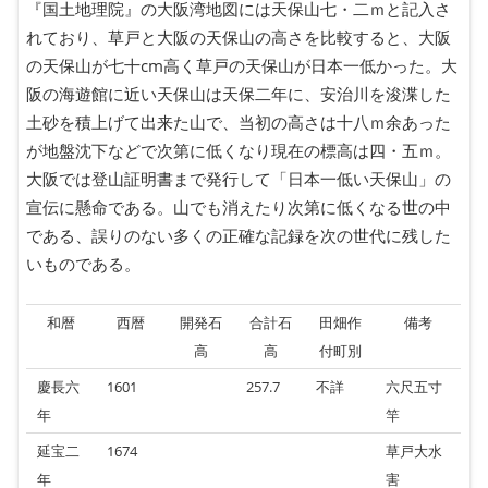
『国土地理院』の大阪湾地図には天保山七・二ｍと記入さ
れており、草戸と大阪の天保山の高さを比較すると、大阪
の天保山が七十cm高く草戸の天保山が日本一低かった。大
阪の海遊館に近い天保山は天保二年に、安治川を浚渫した
土砂を積上げて出来た山で、当初の高さは十八ｍ余あった
が地盤沈下などで次第に低くなり現在の標高は四・五ｍ。
大阪では登山証明書まで発行して「日本一低い天保山」の
宣伝に懸命である。山でも消えたり次第に低くなる世の中
である、誤りのない多くの正確な記録を次の世代に残した
いものである。
和暦
西暦
開発石
合計石
田畑作
備考
高
高
付町別
慶長六
1601
257.7
不詳
六尺五寸
年
竿
延宝二
1674
草戸大水
年
害