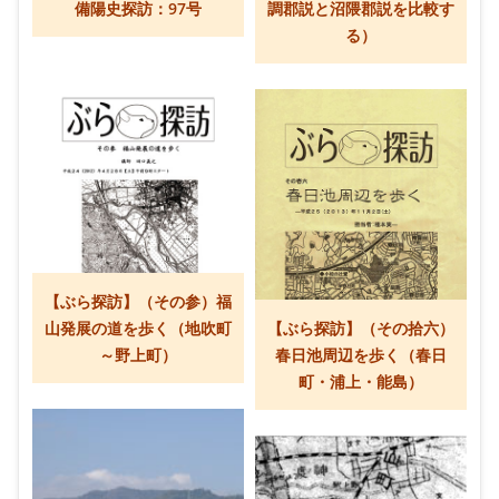
備陽史探訪：97号
調郡説と沼隈郡説を比較す
る）
【ぶら探訪】（その参）福
山発展の道を歩く（地吹町
【ぶら探訪】（その拾六）
～野上町）
春日池周辺を歩く（春日
町・浦上・能島）