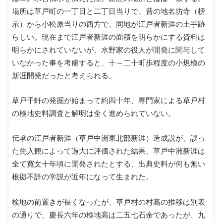
場所は草戸町の一丁目と二丁目当りで、昔の地名坊寺（榜
示）から小松原当りの西方で、同地が江戸者新涯の土手跡
らしい。現在まで江戸者新涯の面積を明らかにする資料は
明らかにされていないが、水野家の役人が開発に関与して
いなかった事を考慮すると、十～二十町歩程度の小規模の
新涯開発だったと考えられる。
草戸千軒の発掘が始まって約四十年、専門家による草戸村
の検地史料調査と解明は全く進められていない。
伝承の江戸者新涯（草戸中洲東北部新涯）造成説が、誤っ
た先入観によって過大に評価された結果、草戸中洲新涯は
全て寛文十年頃に開発されたとする、出典史料が何も無い
根拠不詳の学説が近年になって生まれた。
検地の前置きが長くなったが、草戸村の村高の推移は別表
の通りで、慶長六年の検地高は二五七石余であったが、九