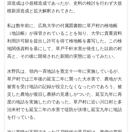
涯造成は小規模造成であったが、史料の検討を行わず大規
模新涯造成と拡大解釈されてきた。
私は数年前に、広島大学の付属図書館に草戸村の検地帳
（地詰帳）が保管されていることを知り、大学に貴重資料
利用許可願を提出し許可を得て検地帳を書写した。この検
地関係資料を基にして、草戸千軒水害が発生した以前の村
高と、その後に開発された新開の実態に追ってみたい。
水野氏は、領内一斉地詰を寛文十一年に実施しているが、
草戸村では三年後の延宝二年に襲った大水害で、農地が大
被害を受け地詰の記録が役立たなくなったのであろう。被
災した農地が復旧し農耕の見通しがついた、延宝九年に再
度の地詰を実施したのであった。草戸村に近い川口村と多
治米村でも延宝二年の水害で堤防が決壊し延宝九年に地詰
を行っている。
次に実情が不明であった江戸時代の草戸村は、東側の芦田