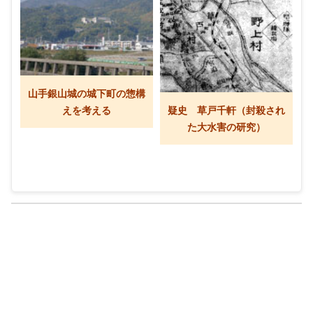
山手銀山城の城下町の惣構
えを考える
疑史 草戸千軒（封殺され
た大水害の研究）