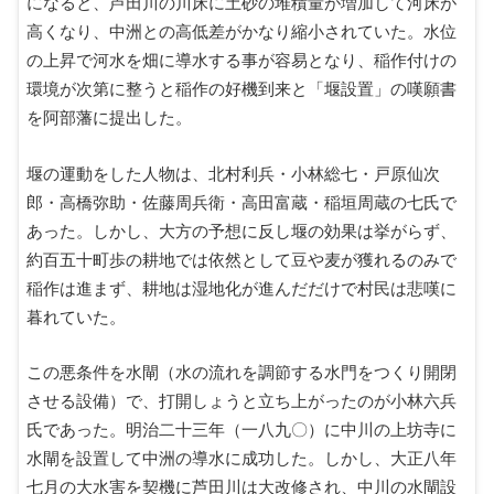
になると、芦田川の川床に土砂の堆積量が増加して河床が
高くなり、中洲との高低差がかなり縮小されていた。水位
の上昇で河水を畑に導水する事が容易となり、稲作付けの
環境が次第に整うと稲作の好機到来と「堰設置」の嘆願書
を阿部藩に提出した。
堰の運動をした人物は、北村利兵・小林総七・戸原仙次
郎・高橋弥助・佐藤周兵衛・高田富蔵・稲垣周蔵の七氏で
あった。しかし、大方の予想に反し堰の効果は挙がらず、
約百五十町歩の耕地では依然として豆や麦が獲れるのみで
稲作は進まず、耕地は湿地化が進んだだけで村民は悲嘆に
暮れていた。
この悪条件を水閘（水の流れを調節する水門をつくり開閉
させる設備）で、打開しょうと立ち上がったのが小林六兵
氏であった。明治二十三年（一八九〇）に中川の上坊寺に
水閘を設置して中洲の導水に成功した。しかし、大正八年
七月の大水害を契機に芦田川は大改修され、中川の水閘設