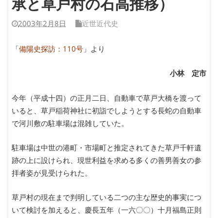
承と草戸村の石高推移）
2003年2月8日
近世近代史
「
備陽史探訪：110号
」より
小林 定市
今年（平成十四）の正月二日、自動車で草戸大橋を渡って
いると、草戸稲荷神社に初詣でしようとする長蛇の自動車
で河川敷の駐車場は混雑していた。
駐車場は中世の港町・市場町と推定されてきた草戸千軒遺
跡の上に設けられ、現世利益を求める多くの善男善女の参
拝者姿が見受けられた。
草戸村の現在まで判明している二つの主な歴史的事実につ
いて検討を加えると、慶長五年（一六〇〇）十月福島正則