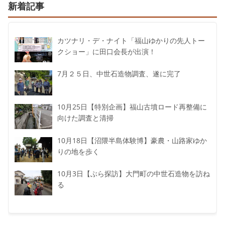
新着記事
カツナリ・デ・ナイト「福山ゆかりの先人トー
クショー」に田口会長が出演！
7月２５日、中世石造物調査、遂に完了
10月25日【特別企画】福山古墳ロード再整備に
向けた調査と清掃
10月18日【沼隈半島体験博】豪農・山路家ゆか
りの地を歩く
10月3日【ぶら探訪】大門町の中世石造物を訪ね
る