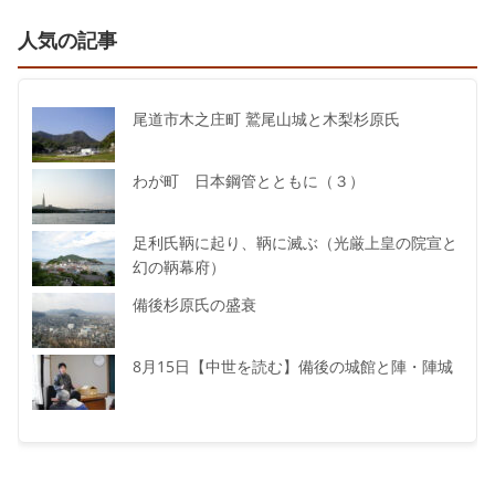
人気の記事
尾道市木之庄町 鷲尾山城と木梨杉原氏
わが町 日本鋼管とともに（３）
足利氏鞆に起り、鞆に滅ぶ（光厳上皇の院宣と
幻の鞆幕府）
備後杉原氏の盛衰
8月15日【中世を読む】備後の城館と陣・陣城