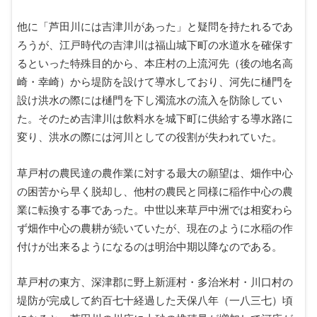
他に「芦田川には吉津川があった」と疑問を持たれるであ
ろうが、江戸時代の吉津川は福山城下町の水道水を確保す
るといった特殊目的から、本庄村の上流河先（後の地名高
崎・幸崎）から堤防を設けて導水しており、河先に樋門を
設け洪水の際には樋門を下し濁流水の流入を防除してい
た。そのため吉津川は飲料水を城下町に供給する導水路に
変り、洪水の際には河川としての役割が失われていた。
草戸村の農民達の農作業に対する最大の願望は、畑作中心
の困苦から早く脱却し、他村の農民と同様に稲作中心の農
業に転換する事であった。中世以来草戸中洲では相変わら
ず畑作中心の農耕が続いていたが、現在のように水稲の作
付けが出来るようになるのは明治中期以降なのである。
草戸村の東方、深津郡に野上新涯村・多治米村・川口村の
堤防が完成して約百七十経過した天保八年（一八三七）頃