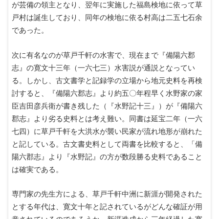
が芸備の領主となり、翌年に実施した福島検地に依って草
戸村は誕生しており、同年の検地に依る村高は二五七石余
であった。
次に有名なのが草戸千軒の水害で、現在まで『備陽六郡
志』の寛文十三年（一六七三）水害説が通説となってい
る。しかし、古文書学と記録学の立場から地元史料を再検
討すると、『備陽六郡志』より約五〇年程早く水野家の家
臣吉田彦兵衛が書き残した（『水野記十三』）が『備陽六
郡志』より劣る史料とは考え難い。同書は延宝二年（一六
七四）に草戸千軒を大洪水が襲い民家が流れ地形が崩れた
と記している。古文書史料として両書を比較すると、「備
陽六郡志』より『水野記』の方が数段勝る史料であること
は確実である。
専門家の先生方による、草戸千軒中洲に新涯が開発された
とする年代は、寛文十年と記されているがどんな確証が用