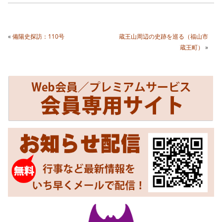
«
備陽史探訪：110号
蔵王山周辺の史跡を巡る（福山市
蔵王町）
»