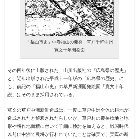
「福山市史」中巻福山の開発 草戸千軒中州
寛文十年開発図
その四年後に出版された、山川出版社の『広島県の歴史』
と、近年出版された平成十一年版の『広島県の歴史』に
も、前記の『福山市史』の草戸新涯開発絵図「寛文十年
説」はそのまま採用されている。
寛文の草戸中洲新涯造成は、一度に草戸中洲全体の耕地が
造成されたと解釈されたらしいが、草戸村の慶長検地と地
形や耕作地面積に付いて子細に検討を加えると、戦国時代
以前に中洲で農耕が行われていたことは確実で、実際の新