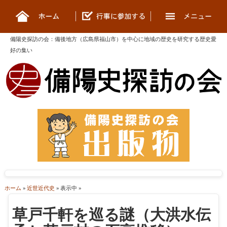
備陽史探訪の会
：
備後地方（広島県福山市）を中心に地域の歴史を研究する歴史愛
好の集い
ホーム
»
近世近代史
» 表示中 »
草戸千軒を巡る謎（大洪水伝