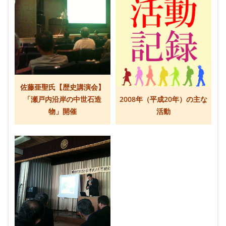
佐藤亜聖氏【歴史講演会】
「瀬戸内沿岸の中世石造
2008年（平成20年）の主な
物」開催
活動