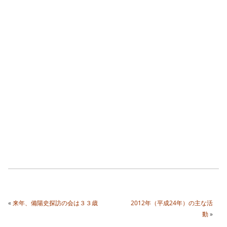
«
来年、備陽史探訪の会は３３歳
2012年（平成24年）の主な活
動
»