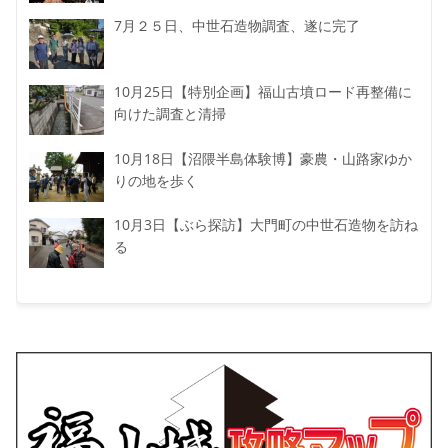
7月２５日、中世石造物調査、遂に完了
10月25日【特別企画】福山古墳ロード再整備に
向けた調査と清掃
10月18日【沼隈半島体験博】豪農・山路家ゆか
りの地を歩く
10月3日【ぶら探訪】大門町の中世石造物を訪ね
る