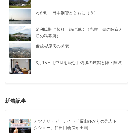
わが町 日本鋼管とともに（３）
足利氏鞆に起り、鞆に滅ぶ（光厳上皇の院宣と
幻の鞆幕府）
備後杉原氏の盛衰
8月15日【中世を読む】備後の城館と陣・陣城
新着記事
カツナリ・デ・ナイト「福山ゆかりの先人トー
クショー」に田口会長が出演！