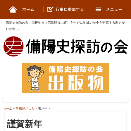
備陽史探訪の会
：
備後地方（広島県福山市）を中心に地域の歴史を研究する歴史愛
好の集い
ホーム
»
事務局だより
» 表示中 »
謹賀新年