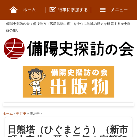
備陽史探訪の会
：
備後地方（広島県福山市）を中心に地域の歴史を研究する歴史愛
好の集い
ホーム
»
中世史
» 表示中 »
日熊塔（ひぐまとう）（新市