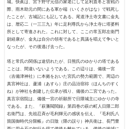
城。快眞は、宮下野守元信の家老にして足利直冬と攻戦の
際、雨木助元の間にある軍か端（いくさがはな）で戦死し
たことが、古城記にも記してある。尾道浄土寺文書に金丸
は、暦応二（一三三九）年に足利尊氏から浄土寺に塔婆料
所として寄進された。これに対して、ここの常五郎左衛門
尉経康が、金丸は自分の領有であると異議を唱えて争いと
なったが、その後逃げ去った。
塔と常氏の関係は途切れたが、日熊氏のゆかりの塔である
ことは、間違いないようである。この辺りは、備後一宮
（吉備津神社）に本拠をおいた宮氏の勢力範囲で、周辺の
真宮神社は、蘆浦（あすら）庄の品治宿祢（ほんちのすく
ね）が神社を創建した伝承が残り、備後の二宮であった。
真言宗宿院は、備後一宮の祈願所で日隈城主にゆかりの寺
である。また、『萩藩閥閲録』第四巻の萩の町人日隈二郎
右衛門は、先祖忍斉が毛利輝元の感状を伝え、『毛利氏八
箇国御時代分限帳』の日陰（隈の誤り）神兵衛は、長門豊
西に四十石の知行を得て備後を離れている。備後の地域に