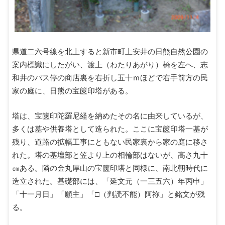
県道二六号線を北上すると新市町上安井の日熊自然公園の
案内標識にしたがい、渡上（わたりあがり）橋を左へ、志
和井のバス停の商店裏を右折し五十ｍほどで右手前方の民
家の庭に、日熊の宝篋印塔がある。
塔は、宝篋印陀羅尼経を納めたその名に由来しているが、
多くは墓や供養塔として造られた。ここに宝篋印塔一基が
残り、道路の拡幅工事にともない民家裏から家の庭に移さ
れた。塔の基壇部と笠より上の相輪部はないが、高さ九十
㎝ある。隣の金丸厚山の宝篋印塔と同様に、南北朝時代に
造立された。基礎部には、「延文元（一三五六）年丙申」
「十一月日」「願主」「□（判読不能）阿祢」と銘文が残
る。