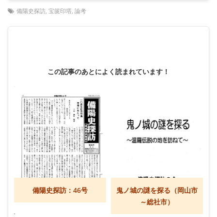
備陽史探訪
,
宝篋印塔
,
論考
この記事のあとによく読まれています！
備陽史探訪：46号
鬼ノ城の謎を探る（岡山市
～総社市）