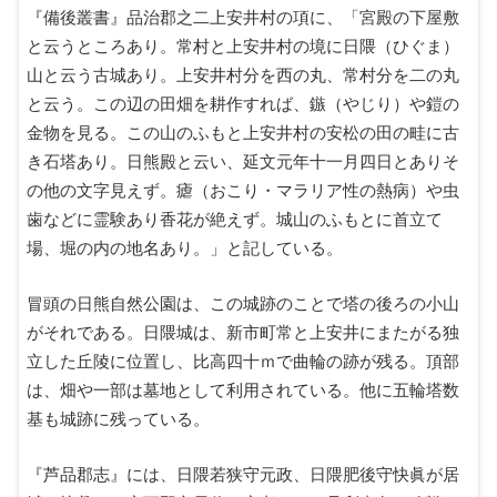
『備後叢書』品治郡之二上安井村の項に、「宮殿の下屋敷
と云うところあり。常村と上安井村の境に日隈（ひぐま）
山と云う古城あり。上安井村分を西の丸、常村分を二の丸
と云う。この辺の田畑を耕作すれば、鏃（やじり）や鎧の
金物を見る。この山のふもと上安井村の安松の田の畦に古
き石塔あり。日熊殿と云い、延文元年十一月四日とありそ
の他の文字見えず。瘧（おこり・マラリア性の熱病）や虫
歯などに霊験あり香花が絶えず。城山のふもとに首立て
場、堀の内の地名あり。」と記している。
冒頭の日熊自然公園は、この城跡のことで塔の後ろの小山
がそれである。日隈城は、新市町常と上安井にまたがる独
立した丘陵に位置し、比高四十ｍで曲輪の跡が残る。頂部
は、畑や一部は墓地として利用されている。他に五輪塔数
基も城跡に残っている。
『芦品郡志』には、日隈若狭守元政、日隈肥後守快眞が居