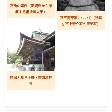
宮氏の素性（新資料から考
察する備後国人衆）
宮三河守家について（特異
な宮上野介家の庶子家）
時宗と草戸千軒・吉備津神
社