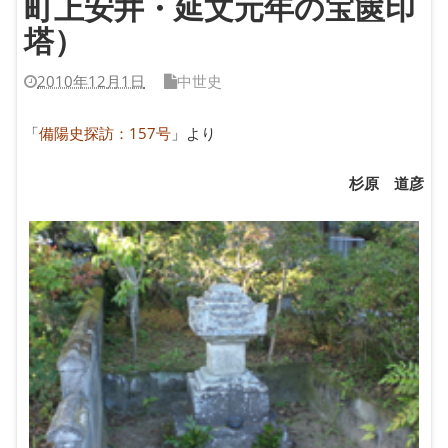
町上安井・延文元年の宝篋印
塔）
2010年12月1日
中世史
「
備陽史探訪：157号
」より
杉原 道彦