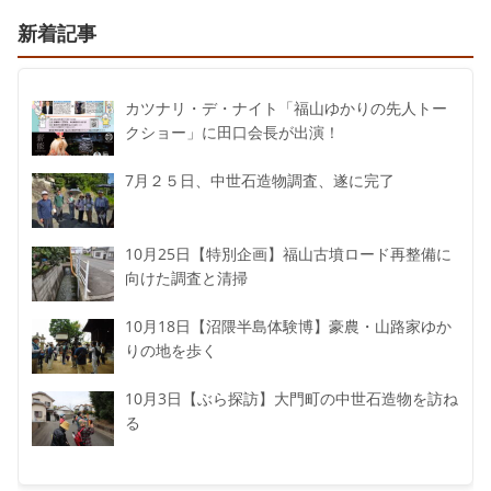
新着記事
カツナリ・デ・ナイト「福山ゆかりの先人トー
クショー」に田口会長が出演！
7月２５日、中世石造物調査、遂に完了
10月25日【特別企画】福山古墳ロード再整備に
向けた調査と清掃
10月18日【沼隈半島体験博】豪農・山路家ゆか
りの地を歩く
10月3日【ぶら探訪】大門町の中世石造物を訪ね
る