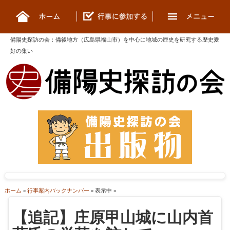
備陽史探訪の会
：
備後地方（広島県福山市）を中心に地域の歴史を研究する歴史愛
好の集い
ホーム
»
行事案内バックナンバー
» 表示中 »
【追記】庄原甲山城に山内首