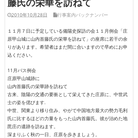
藤氏の栄華を訪ねて
2010年10月28日
行事案内バックナンバー
１１月７日に予定している備陽史探訪の会１１月例会「庄
原甲山城に山内首藤氏の栄華を訪ねて」の座席に若干の余
りがあります。希望者はまだ間に合いますので早めにお申
込ください。
11月バス例会
庄原甲山城跡に
山内首藤氏の栄華跡を訪ねて
古来、陰陽の交通の要衝として栄えてきた庄原に、中世武
士の姿を偲びます.
中世、関東より移り住み、やがて中国地方最大の勢力毛利
氏に比するほどの力量をもった山内首藤氏。彼が治めた地
毘庄の遺跡を訪ねます。
深まりふく秋の一日、庄原を歩きましょう。