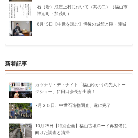
石（岩）成庄上村に付いて（其の二）（福山市
神辺町・加茂町）
8月15日【中世を読む】備後の城館と陣・陣城
新着記事
カツナリ・デ・ナイト「福山ゆかりの先人トー
クショー」に田口会長が出演！
7月２５日、中世石造物調査、遂に完了
10月25日【特別企画】福山古墳ロード再整備に
向けた調査と清掃