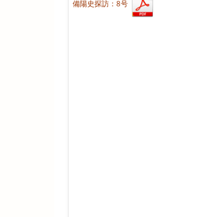
備陽史探訪：8号