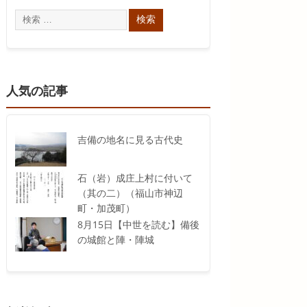
人気の記事
吉備の地名に見る古代史
石（岩）成庄上村に付いて
（其の二）（福山市神辺
町・加茂町）
8月15日【中世を読む】備後
の城館と陣・陣城