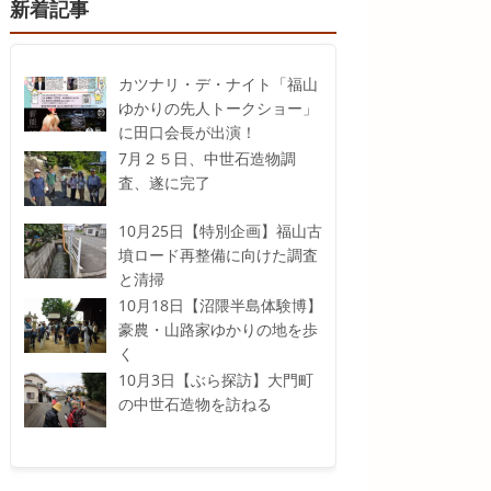
新着記事
カツナリ・デ・ナイト「福山
ゆかりの先人トークショー」
に田口会長が出演！
7月２５日、中世石造物調
査、遂に完了
10月25日【特別企画】福山古
墳ロード再整備に向けた調査
と清掃
10月18日【沼隈半島体験博】
豪農・山路家ゆかりの地を歩
く
10月3日【ぶら探訪】大門町
の中世石造物を訪ねる