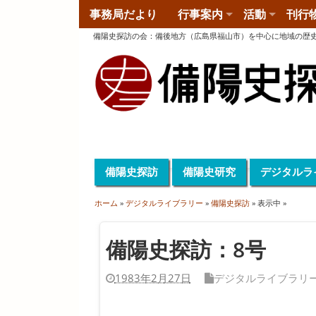
事務局だより
行事案内
活動
刊行
備陽史探訪の会
：
備後地方（広島県福山市）を中心に地域の歴
備陽史探訪
備陽史研究
デジタルラ
ホーム
»
デジタルライブラリー
»
備陽史探訪
» 表示中 »
備陽史探訪：8号
1983年2月27日
デジタルライブラリ