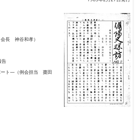
（会長 神谷和孝）
報告
ポート―（例会担当 棗田