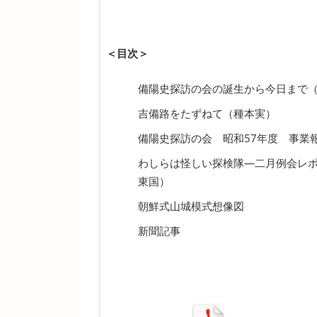
＜目次＞
備陽史探訪の会の誕生から今日まで
吉備路をたずねて（種本実）
備陽史探訪の会 昭和57年度 事業
わしらは怪しい探検隊―二月例会レ
東国）
朝鮮式山城模式想像図
新聞記事