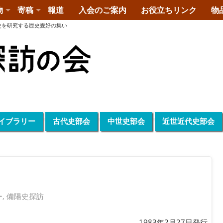
物
寄稿
報道
入会のご案内
お役立ちリンク
物
史を研究する歴史愛好の集い
イブラリー
古代史部会
中世史部会
近世近代史部会
ー
,
備陽史探訪
1983年2月27日発行