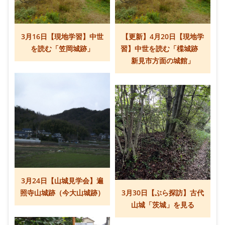
3月16日【現地学習】中世
【更新】4月20日【現地学
を読む「笠岡城跡」
習】中世を読む「楪城跡
新見市方面の城館」
3月24日【山城見学会】遍
照寺山城跡（今大山城跡）
3月30日【ぶら探訪】古代
山城「茨城」を見る