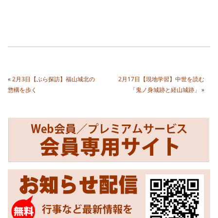
«
2月3日【ぶら探訪】福山城北の
2月17日【現地学習】中世を読む
惣構を歩く
「鬼ノ身城跡と経山城跡」
»