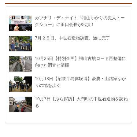
カツナリ・デ・ナイト「福山ゆかりの先人トー
クショー」に田口会長が出演！
7月２５日、中世石造物調査、遂に完了
10月25日【特別企画】福山古墳ロード再整備に
向けた調査と清掃
10月18日【沼隈半島体験博】豪農・山路家ゆか
りの地を歩く
10月3日【ぶら探訪】大門町の中世石造物を訪ね
る