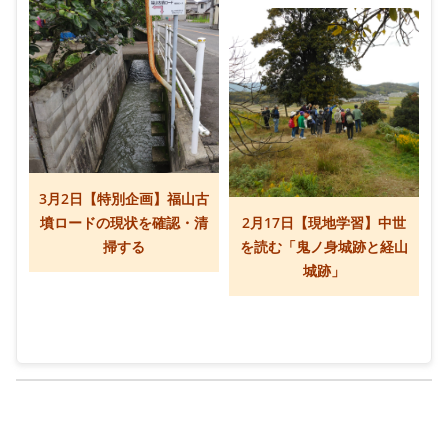
3月2日【特別企画】福山古
墳ロードの現状を確認・清
2月17日【現地学習】中世
掃する
を読む「鬼ノ身城跡と経山
城跡」