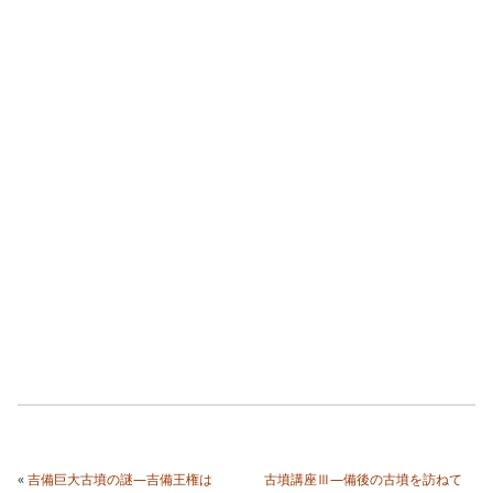
«
吉備巨大古墳の謎―吉備王権は
古墳講座Ⅲ―備後の古墳を訪ねて