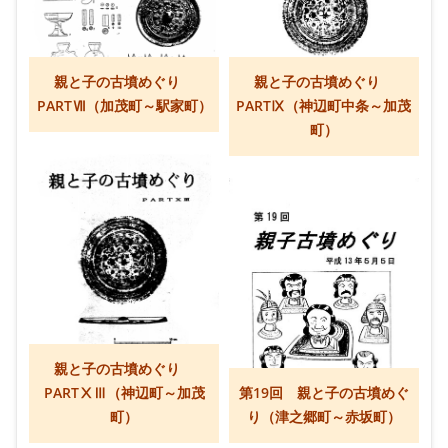
親と子の古墳めぐり
親と子の古墳めぐり
PARTⅦ（加茂町～駅家町）
PARTⅨ（神辺町中条～加茂
町）
親と子の古墳めぐり
PARTⅩⅢ（神辺町～加茂
第19回 親と子の古墳めぐ
町）
り（津之郷町～赤坂町）