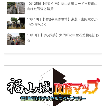
10月25日【特別企画】福山古墳ロード再整備に
向けた調査と清掃
10月18日【沼隈半島体験博】豪農・山路家ゆか
りの地を歩く
10月3日【ぶら探訪】大門町の中世石造物を訪ね
る