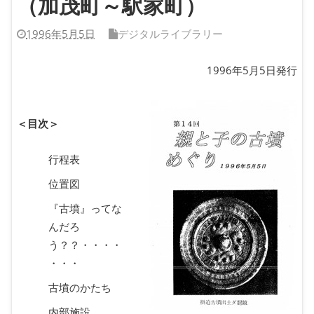
（加茂町～駅家町）
1996年5月5日
デジタルライブラリー
1996年5月5日発行
＜目次＞
行程表
位置図
『古墳』ってな
んだろ
う？？・・・・
・・・
古墳のかたち
内部施設