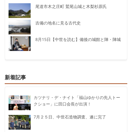
尾道市木之庄町 鷲尾山城と木梨杉原氏
吉備の地名に見る古代史
8月15日【中世を読む】備後の城館と陣・陣城
新着記事
カツナリ・デ・ナイト「福山ゆかりの先人トー
クショー」に田口会長が出演！
7月２５日、中世石造物調査、遂に完了