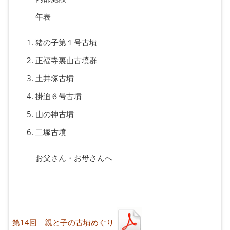
年表
猪の子第１号古墳
正福寺裏山古墳群
土井塚古墳
掛迫６号古墳
山の神古墳
二塚古墳
お父さん・お母さんへ
第14回 親と子の古墳めぐり