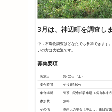
3月は、神辺町を調査し
中世石造物調査はどなたでも参加できます
いの方は大歓迎です。
募集要項
実施日
3月25日（土）
集合時間
午後1時30分
集合場所
菅茶山記念館駐車場（福山市神辺
参加費
無料
その他
※雨天の場合は中止し、後日実施