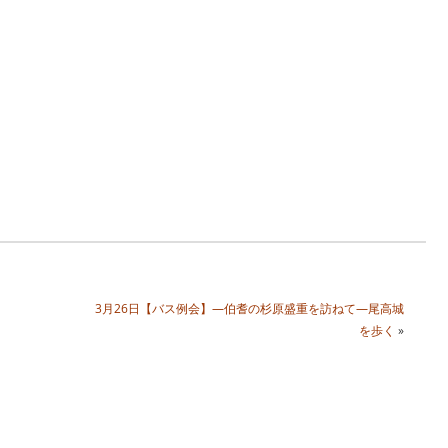
3月26日【バス例会】―伯耆の杉原盛重を訪ねて―尾高城
を歩く
»