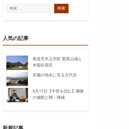
人気の記事
尾道市木之庄町 鷲尾山城と
木梨杉原氏
吉備の地名に見る古代史
8月15日【中世を読む】備後
の城館と陣・陣城
新着記事