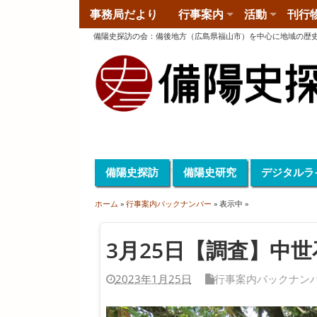
事務局だより
行事案内
活動
刊行
備陽史探訪の会
：
備後地方（広島県福山市）を中心に地域の歴
備陽史探訪
備陽史研究
デジタルラ
ホーム
»
行事案内バックナンバー
» 表示中 »
3月25日【調査】中
2023年1月25日
行事案内バックナン