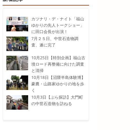
カツナリ・デ・ナイト「福山
ゆかりの先人トークショー」
に田口会長が出演！
7月２５日、中世石造物調
査、遂に完了
10月25日【特別企画】福山古
墳ロード再整備に向けた調査
と清掃
10月18日【沼隈半島体験博】
豪農・山路家ゆかりの地を歩
く
10月3日【ぶら探訪】大門町
の中世石造物を訪ねる