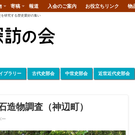
物
寄稿
報道
入会のご案内
お役立ちリンク
物
史を研究する歴史愛好の集い
イブラリー
古代史部会
中世史部会
近世近代史部会
世石造物調査（神辺町）
バー