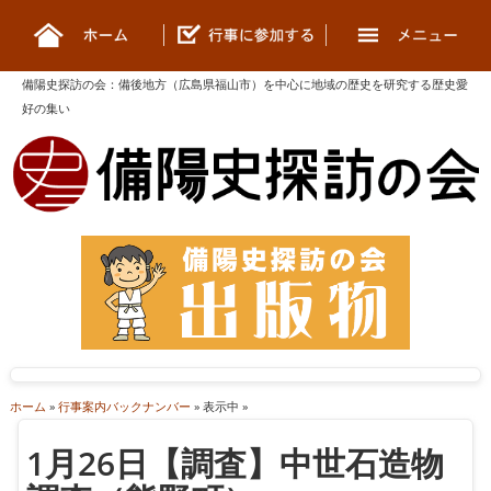
備陽史探訪の会
：
備後地方（広島県福山市）を中心に地域の歴史を研究する歴史愛
好の集い
ホーム
»
行事案内バックナンバー
» 表示中 »
1月26日【調査】中世石造物