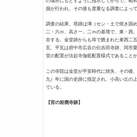
の場所にもどすように指示してからで、昭
掘が行われ、その後も度重なる調査によっ
調査の結果、塔跡は塼（セン・土で焼き固
二・六ｍ、高さ一。二ｍの基壇で、東・西
在する。金堂跡からも埠で囲まれた東西二
瓦、平瓦は府中市広谷の伝吉田寺跡、同市
堂の配置が法起寺伽藍配置様式であること
この寺院は金堂が平安時代に焼失、その後
九）年に国の史跡に指定され、小高い丘の
ている。
【宮の前廃寺跡】