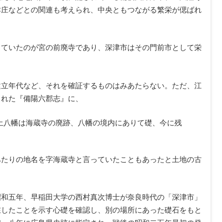
津庄などとの関連も考えられ、中央ともつながる繁栄が偲ばれ
していたのが宮の前廃寺であり、深津市はその門前市として栄
建立年代など、それを確証するものはみあたらない。ただ、江
された『備陽六郡志』に、
土八幡は海蔵寺の廃跡、八幡の境内にありて礎、今に残
あたりの地名を字海蔵寺と言っていたこともあったと土地の古
昭和五年、早稲田大学の西村真次博士が奈良時代の「深津市」
在したことを示す心礎を確認し、別の場所にあった礎石をもと