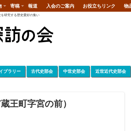
物
寄稿
報道
入会のご案内
お役立ちリンク
物
史を研究する歴史愛好の集い
イブラリー
古代史部会
中世史部会
近世近代史部会
市蔵王町字宮の前）