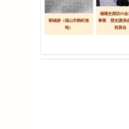
備陽史探訪の会
鞆城跡（福山市鞆町後
事業 歴史講演
地）
祝賀会