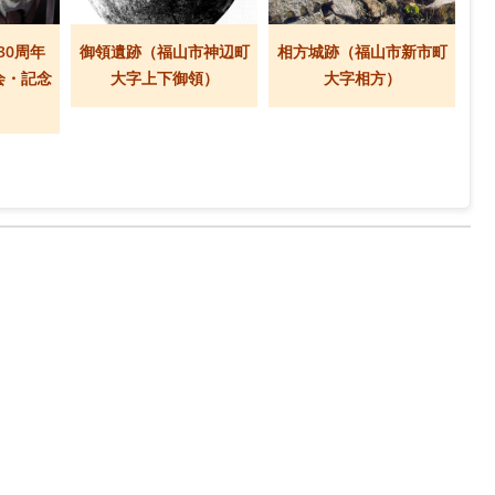
30周年
御領遺跡（福山市神辺町
相方城跡（福山市新市町
会・記念
大字上下御領）
大字相方）