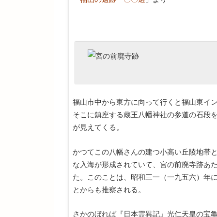
福山市中から東方に向って行くと福山東イ
そこに鎮座する蔵王八幡神社の参道の石段
が見えてくる。
かつてこの八幡さんの建つ小高い丘陵地帯
な入海が形成されていて、宮の前廃寺跡あ
た。このことは、昭和三一（一九五六）年
とからも推察される。
さかのぼれば『日本霊異記』光仁天皇の宝