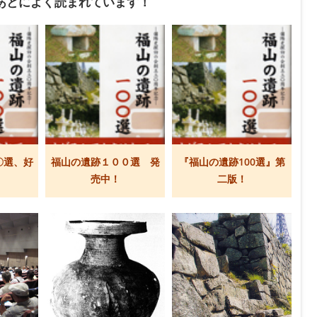
あとによく読まれています！
〇選、好
福山の遺跡１００選 発
『福山の遺跡100選』第
売中！
二版！