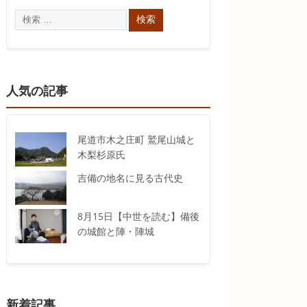
人気の記事
尾道市木之庄町 鷲尾山城と
木梨杉原氏
吉備の地名に見る古代史
8月15日【中世を読む】備後
の城館と陣・陣城
新着記事