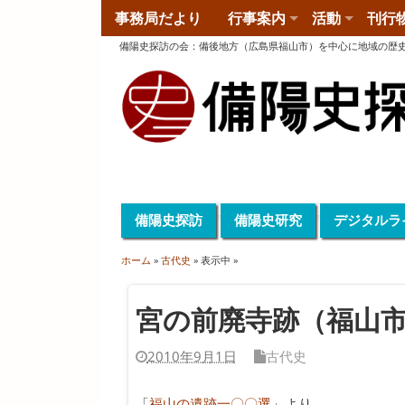
事務局だより
行事案内
活動
刊行
備陽史探訪の会
：
備後地方（広島県福山市）を中心に地域の歴
備陽史探訪
備陽史研究
デジタルラ
ホーム
»
古代史
» 表示中 »
宮の前廃寺跡（福山
2010年9月1日
古代史
「
福山の遺跡一〇〇選
」より