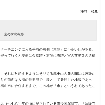
神谷 和孝
宮の前廃寺跡
ンターチエンジに入る手前の右側（東側）に小高い丘がある。
を登って行くと左側に金堂跡・右側に塔跡と宮の前廃寺の遺構
と、それに対峙するようにそびえる蔵王山の麓の間には波静か
たりの前面は入海の最奥部で、港として発展した地域であっ
に福山市に合併するまで、この地が「市」という村であったこ
亀九（七七八）年の頃に記されている備後国深津市、「法隆寺