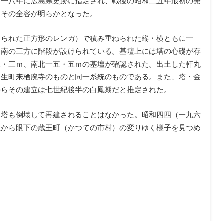
和一八年に広島県史跡に指定され、戦後の昭和二五年最初の発
てその全容が明らかとなった。
められた正方形のレンガ）で積み重ねられた縦・横ともに一
。南の三方に階段が設けられている。基壇上には塔の心礎が存
五・三ｍ、南北一五・五ｍの基壇が確認された。出土した軒丸
栗生町来栖廃寺のものと同一系統のものである。また、塔・金
からその建立は七世紀後半の白鳳期だと推定された。
、塔も倒壊して再建されることはなかった。昭和四四（一九六
上から眼下の蔵王町（かつての市村）の変りゆく様子を見つめ