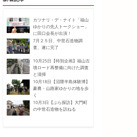
カツナリ・デ・ナイト「福山
ゆかりの先人トークショー」
に田口会長が出演！
7月２５日、中世石造物調
査、遂に完了
10月25日【特別企画】福山古
墳ロード再整備に向けた調査
と清掃
10月18日【沼隈半島体験博】
豪農・山路家ゆかりの地を歩
く
10月3日【ぶら探訪】大門町
の中世石造物を訪ねる