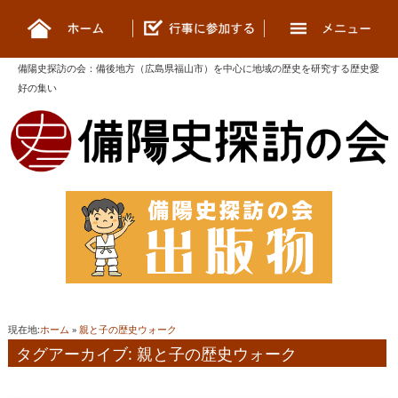
備陽史探訪の会
：
備後地方（広島県福山市）を中心に地域の歴史を研究する歴史愛
好の集い
現在地:
ホーム
»
親と子の歴史ウォーク
タグアーカイブ: 親と子の歴史ウォーク