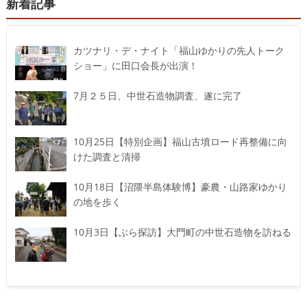
新着記事
カツナリ・デ・ナイト「福山ゆかりの先人トーク
ショー」に田口会長が出演！
7月２５日、中世石造物調査、遂に完了
10月25日【特別企画】福山古墳ロード再整備に向
けた調査と清掃
10月18日【沼隈半島体験博】豪農・山路家ゆかり
の地を歩く
10月3日【ぶら探訪】大門町の中世石造物を訪ねる