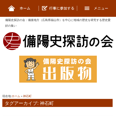
備陽史探訪の会
：
備後地方（広島県福山市）を中心に地域の歴史を研究する歴史愛
好の集い
現在地:
ホーム
»
神石町
タグアーカイブ: 神石町