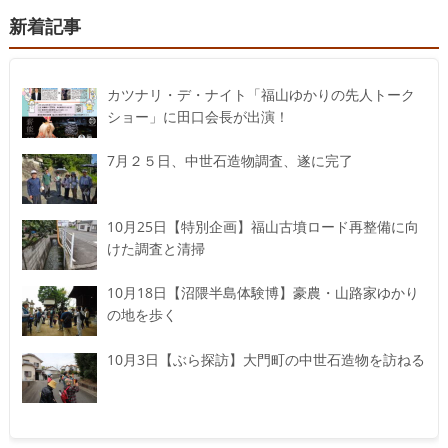
新着記事
カツナリ・デ・ナイト「福山ゆかりの先人トーク
ショー」に田口会長が出演！
7月２５日、中世石造物調査、遂に完了
10月25日【特別企画】福山古墳ロード再整備に向
けた調査と清掃
10月18日【沼隈半島体験博】豪農・山路家ゆかり
の地を歩く
10月3日【ぶら探訪】大門町の中世石造物を訪ねる