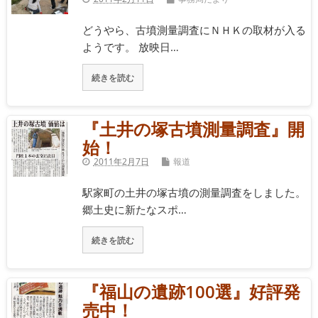
どうやら、古墳測量調査にＮＨＫの取材が入る
ようです。 放映日…
続きを読む
『土井の塚古墳測量調査』開
始！
2011年2月7日
報道
駅家町の土井の塚古墳の測量調査をしました。
郷土史に新たなスポ…
続きを読む
『福山の遺跡100選』好評発
売中！