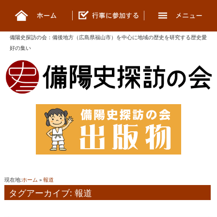
備陽史探訪の会
：
備後地方（広島県福山市）を中心に地域の歴史を研究する歴史愛
好の集い
現在地:
ホーム
»
報道
タグアーカイブ: 報道