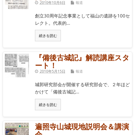
2010年10月6日
報道
創立30周年記念事業として福山の遺跡を100セ
レクト。代表的…
続きを読む
『備後古城記』解読講座スタ
ート！
2010年5月15日
報道
城郭研究部会が開催する研究部会で、２年ほど
かけて「備後古城記…
続きを読む
遍照寺山城現地説明会＆講演
会