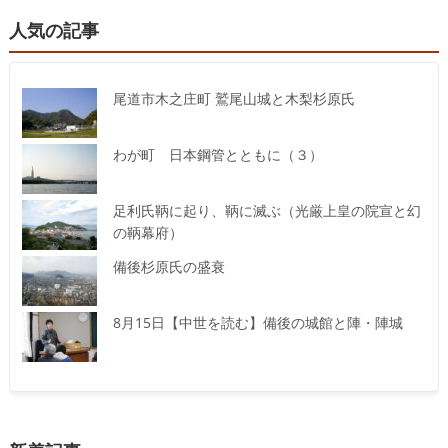
人気の記事
尾道市木之庄町 鷲尾山城と木梨杉原氏
わが町 日本鋼管とともに（３）
足利氏鞆に起り、鞆に滅ぶ（光厳上皇の院宣と幻
の鞆幕府）
備後杉原氏の盛衰
8月15日【中世を読む】備後の城館と陣・陣城