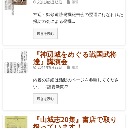
2011年9月15日
報道
神辺・御領遺跡発掘報告会の翌週に行なわれた
探訪の会による発掘…
続きを読む
『神辺城をめぐる戦国武将
達』講演会
2011年8月22日
報道
内容の詳細は活動のページを参照してくださ
い。 （讀賣新聞/2…
続きを読む
『山城志20集』書店で取り
扱っています！