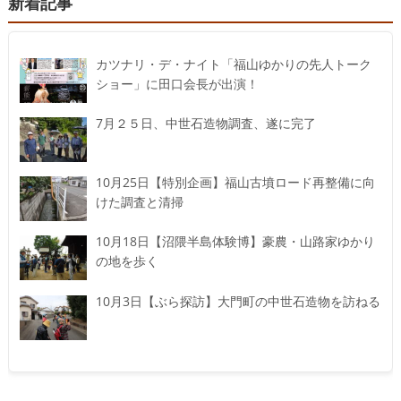
新着記事
カツナリ・デ・ナイト「福山ゆかりの先人トーク
ショー」に田口会長が出演！
7月２５日、中世石造物調査、遂に完了
10月25日【特別企画】福山古墳ロード再整備に向
けた調査と清掃
10月18日【沼隈半島体験博】豪農・山路家ゆかり
の地を歩く
10月3日【ぶら探訪】大門町の中世石造物を訪ねる