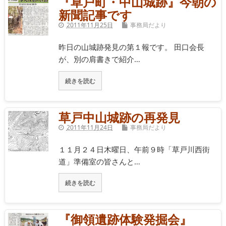
『草戸町・中山城跡』今朝の
新聞記事です
2011年11月25日
事務局だより
昨日の山城跡発見の第１報です。 田口会長
が、別の肩書きで紹介…
続きを読む
草戸中山城跡の再発見
2011年11月24日
事務局だより
１１月２４日木曜日、午前９時「草戸川西街
道」準備室の皆さんと…
続きを読む
『御領遺跡体験発掘会』